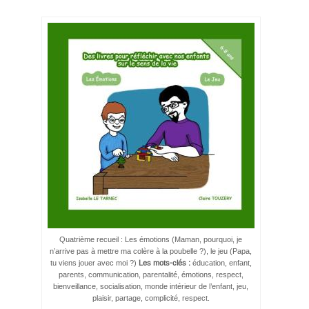
Quatrième recueil : Les émotions (Maman, pourquoi, je
n’arrive pas à mettre ma colère à la poubelle ?), le jeu (Papa,
tu viens jouer avec moi ?)
Les mots-clés :
éducation, enfant,
parents, communication, parentalité, émotions, respect,
bienveillance, socialisation, monde intérieur de l’enfant, jeu,
plaisir, partage, complicité, respect.