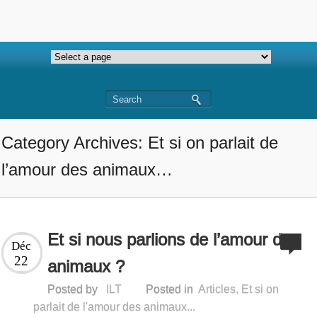
Category Archives: Et si on parlait de
l’amour des animaux…
Et si nous parlions de l’amour des
Déc
22
animaux ?
Posted by
ILT
Posted in
Articles
,
Et si on
parlait de l'amour des animaux...