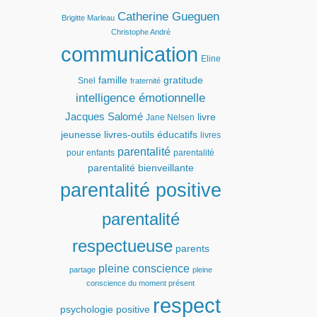
Catherine Gueguen
Brigitte Marleau
Christophe André
communication
Eline
famille
gratitude
Snel
fraternité
intelligence émotionnelle
Jacques Salomé
livre
Jane Nelsen
jeunesse
livres-outils éducatifs
livres
parentalité
pour enfants
parentalité
parentalité bienveillante
parentalité positive
parentalité
respectueuse
parents
pleine conscience
partage
pleine
conscience du moment présent
respect
psychologie positive