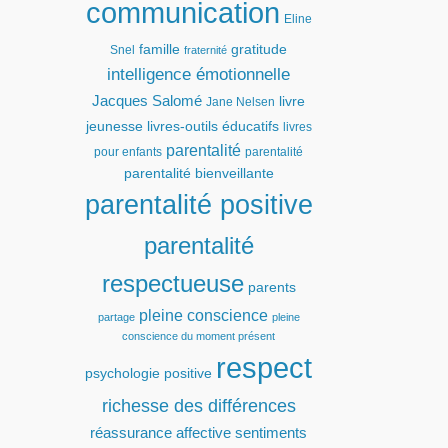
communication
Eline
famille
gratitude
Snel
fraternité
intelligence émotionnelle
Jacques Salomé
livre
Jane Nelsen
jeunesse
livres-outils éducatifs
livres
parentalité
pour enfants
parentalité
parentalité bienveillante
parentalité positive
parentalité
respectueuse
parents
pleine conscience
partage
pleine
conscience du moment présent
respect
psychologie positive
richesse des différences
réassurance affective
sentiments