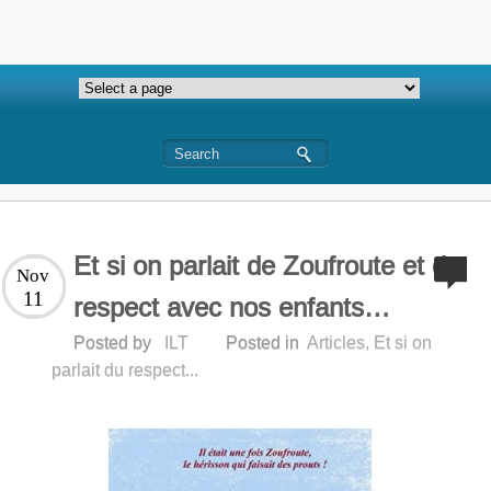
Et si on parlait de Zoufroute et du
Nov
11
respect avec nos enfants…
Posted by
ILT
Posted in
Articles
,
Et si on
parlait du respect...