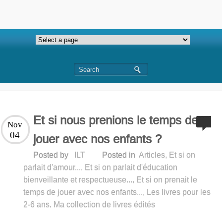
Et si nous prenions le temps de
Nov
04
jouer avec nos enfants ?
Posted by
ILT
Posted in
Articles
,
Et si on
parlait d'amour...
,
Et si on parlait d'éducation
bienveillante et respectueuse...
,
Et si on prenait le
temps de jouer avec nos enfants...
,
Les livres pour les
2-6 ans
,
Ma collection de livres édités