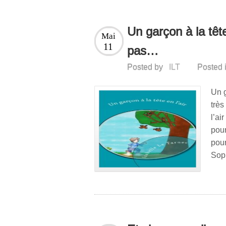
Un garçon à la tête
Mai
11
pas…
Posted by
ILT
Posted 
Un g
trè
l’ai
pour
pou
Soph