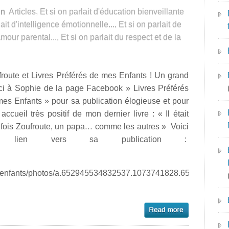
in
Articles
,
Et si on parlait d'éducation bienveillante
lait d'intelligence émotionnelle...
,
Et si on parlait de
'amour parental...
,
Et si on parlait du respect et de la
route et Livres Préférés de mes Enfants ! Un grand
ci à Sophie de la page Facebook » Livres Préférés
es Enfants » pour sa publication élogieuse et pour
accueil très positif de mon dernier livre : « Il était
 fois Zoufroute, un papa… comme les autres » Voici
 lien vers sa publication :
resenfants/photos/a.652945534832537.1073741828.652457198