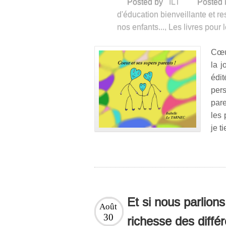
Posted by
ILT
Posted 
d'éducation bienveillante et re
nos enfants...
,
Les livres pour 
Cœur
la 
édi
per
par
les 
je t
Et si nous parlions
Août
30
richesse des diffé