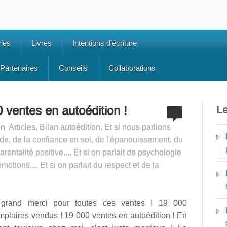
cles
Livres
Intentions d’écriture
Partenaires
Conseils
Collaborations
 ventes en autoédition !
Le
in
Articles
,
Bilan autoédition
,
Et si nous parlions
tude, de la confiance en soi, de l'épanouissement, du
arentalité positive...
,
Et si on parlait de psychologie
émotions...
,
Et si on parlait du respect et de la
grand merci pour toutes ces ventes ! 19 000
plaires vendus ! 19 000 ventes en autoédition ! En