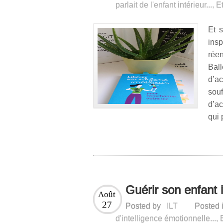
parlait de l'enfant intérieur...
,
Et
Et s
insp
rée
Bal
d’a
so
d’a
qui 
Guérir son enfant 
Août
27
Posted by
ILT
Posted 
d'intelligence émotionnelle...
,