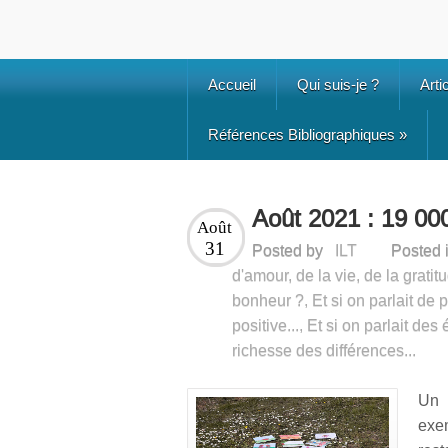
Accueil
Qui suis-je ?
Arti
Références Bibliographiques
»
Août 2021 : 19 000
Août
31
Posted by
ILT
Posted 
d'amour, de la vie, de la grati
bonheur ?
,
Et si on parlait de p
positive...
,
Et si on parlait des 
richesse des différences...
Un 
exem