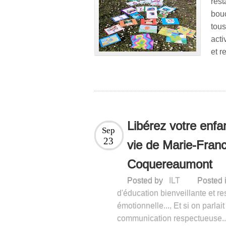
res
bou
tou
acti
et r
Libérez votre enfa
Sep
23
vie de Marie-Fran
Coquereaumont
Posted by
ILT
Posted 
d'éducation bienveillante et re
émotionnelle...
,
Et si on parlait
communication respectueuse..