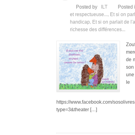
Posted by
ILT
Posted 
et respectueuse...
,
Et si on par
handicap
,
Et si on parlait de l
richesse des différences...
Zouf
mer
de m
son 
une
le
https://www.facebook.com/sosoliv
type=3&theater […]