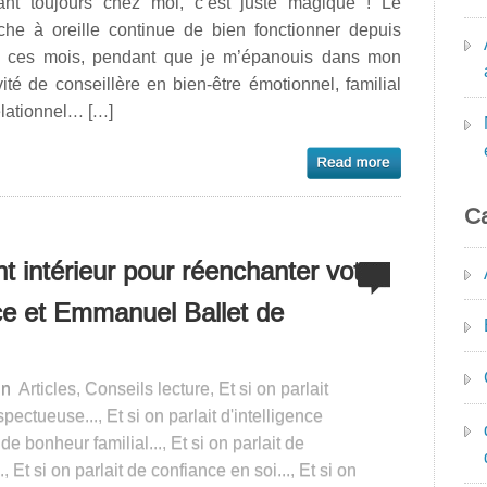
tant toujours chez moi, c’est juste magique ! Le
che à oreille continue de bien fonctionner depuis
s ces mois, pendant que je m’épanouis dans mon
vité de conseillère en bien-être émotionnel, familial
elationnel… […]
Ca
nt intérieur pour réenchanter votre
ce et Emmanuel Ballet de
in
Articles
,
Conseils lecture
,
Et si on parlait
spectueuse...
,
Et si on parlait d'intelligence
 de bonheur familial...
,
Et si on parlait de
.
,
Et si on parlait de confiance en soi...
,
Et si on