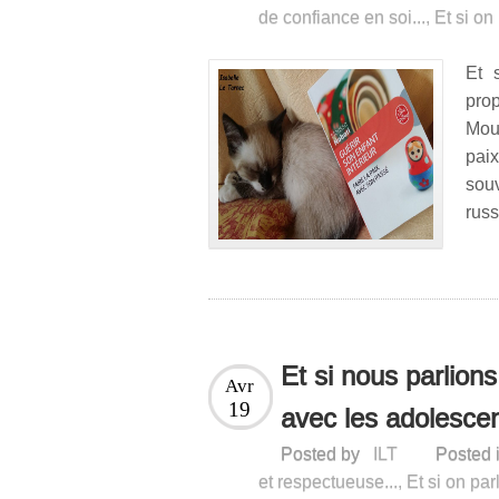
de confiance en soi...
,
Et si on 
Et 
pro
Mou
paix
sou
russ
Et si nous parlion
Avr
19
avec les adolesce
Posted by
ILT
Posted 
et respectueuse...
,
Et si on par