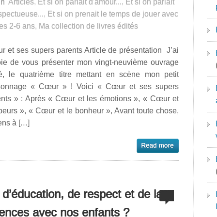
in
Articles
,
Et si on parlait d'amour...
,
Et si on parlait
spectueuse...
,
Et si on prenait le temps de jouer avec
les 2-6 ans
,
Ma collection de livres édités
 et ses supers parents Article de présentation J’ai
joie de vous présenter mon vingt-neuvième ouvrage
té, le quatrième titre mettant en scène mon petit
sonnage « Cœur » ! Voici « Cœur et ses supers
ents » : Après « Cœur et les émotions », « Cœur et
peurs », « Cœur et le bonheur », Avant toute chose,
iens à […]
 d’éducation, de respect et de la
rences avec nos enfants ?