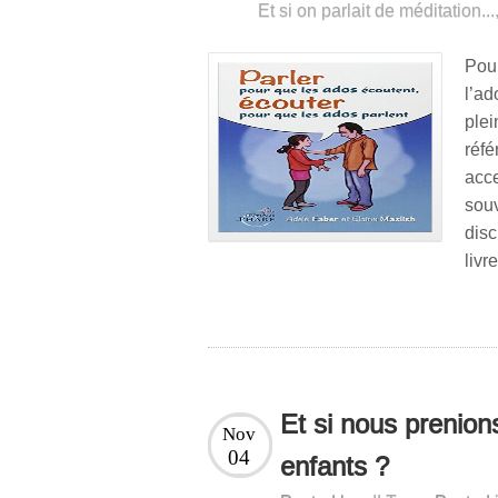
Et si on parlait de méditation...
Pou
l’a
ple
réf
acc
sou
disc
livr
Et si nous prenion
Nov
04
enfants ?