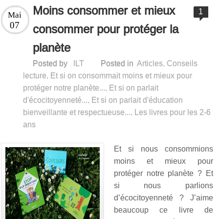
Moins consommer et mieux
1
Mai
07
consommer pour protéger la
planète
Posted by
ILT
Posted in
Articles
,
Conseils
lecture
,
Et si on consommait moins et mieux pour
protéger notre planète...
,
Et si on parlait
d'écocitoyenneté...
,
Et si on parlait d'éducation
bienveillante et respectueuse...
,
Les livres pour les 2-6
ans
Et si nous consommions
moins et mieux pour
protéger notre planète ? Et
si nous parlions
d’écocitoyenneté ? J’aime
beaucoup ce livre de