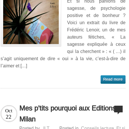
Et si nous parlions de
sagesse, de psychologie
positive et de bonheur ?
Voici un extrait du livre de
Frédéric Lenoir, un de mes
auteurs fétiches, « La
sagesse expliquée à ceux
qui la cherchent » : « ( …) il
s’agit uniquement de dire « oui » à la vie, c’est-à-dire de
l’aimer et […]
Mes p’tits pourquoi aux Editions
Oct
22
Milan
Posted by
ILT
Posted in
Conseils lecture
,
Et si