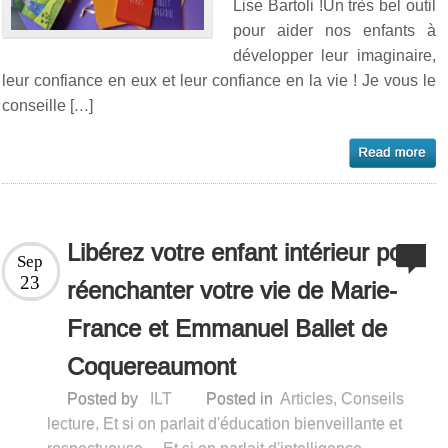
Lise Bartoli !Un très bel outil
pour aider nos enfants à
développer leur imaginaire,
leur confiance en eux et leur confiance en la vie ! Je vous le
conseille […]
Libérez votre enfant intérieur pour
Sep
23
réenchanter votre vie de Marie-
France et Emmanuel Ballet de
Coquereaumont
Posted by
ILT
Posted in
Articles
,
Conseils
lecture
,
Et si on parlait d'éducation bienveillante et