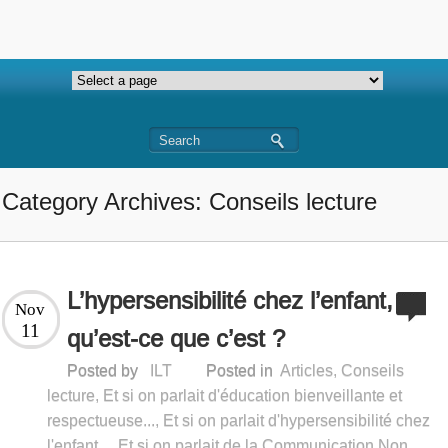
Category Archives: Conseils lecture
L’hypersensibilité chez l’enfant,
Nov
11
qu’est-ce que c’est ?
Posted by
ILT
Posted in
Articles
,
Conseils
lecture
,
Et si on parlait d'éducation bienveillante et
respectueuse...
,
Et si on parlait d'hypersensibilité chez
l'enfant...
,
Et si on parlait de la Communication Non