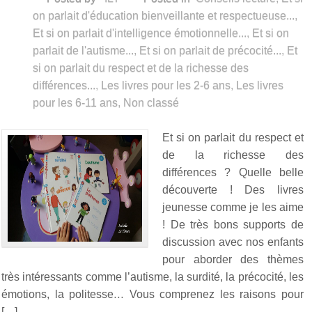
on parlait d'éducation bienveillante et respectueuse...
,
Et si on parlait d'intelligence émotionnelle...
,
Et si on
parlait de l'autisme...
,
Et si on parlait de précocité...
,
Et
si on parlait du respect et de la richesse des
différences...
,
Les livres pour les 2-6 ans
,
Les livres
pour les 6-11 ans
,
Non classé
Et si on parlait du respect et
de la richesse des
différences ? Quelle belle
découverte ! Des livres
jeunesse comme je les aime
! De très bons supports de
discussion avec nos enfants
pour aborder des thèmes
très intéressants comme l’autisme, la surdité, la précocité, les
émotions, la politesse… Vous comprenez les raisons pour
[…]