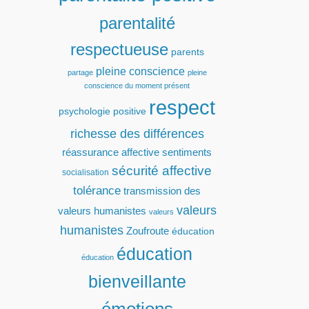
parentalité
respectueuse
parents
pleine conscience
partage
pleine
conscience du moment présent
respect
psychologie positive
richesse des différences
réassurance affective
sentiments
sécurité affective
socialisation
tolérance
transmission des
valeurs
valeurs humanistes
valeurs
humanistes
Zoufroute
éducation
éducation
éducation
bienveillante