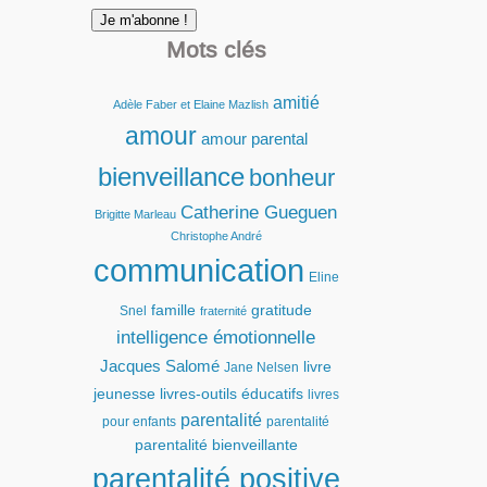
Mots clés
amitié
Adèle Faber et Elaine Mazlish
amour
amour parental
bienveillance
bonheur
Catherine Gueguen
Brigitte Marleau
Christophe André
communication
Eline
famille
gratitude
Snel
fraternité
intelligence émotionnelle
Jacques Salomé
livre
Jane Nelsen
jeunesse
livres-outils éducatifs
livres
parentalité
pour enfants
parentalité
parentalité bienveillante
parentalité positive