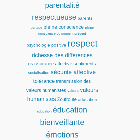
parentalité
respectueuse
parents
pleine conscience
partage
pleine
conscience du moment présent
respect
psychologie positive
richesse des différences
réassurance affective
sentiments
sécurité affective
socialisation
tolérance
transmission des
valeurs
valeurs humanistes
valeurs
humanistes
Zoufroute
éducation
éducation
éducation
bienveillante
émotions