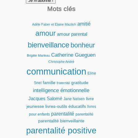
Mots clés
amitié
Adèle Faber et Elaine Mazlish
amour
amour parental
bienveillance
bonheur
Catherine Gueguen
Brigitte Marleau
Christophe André
communication
Eline
famille
gratitude
Snel
fraternité
intelligence émotionnelle
Jacques Salomé
livre
Jane Nelsen
jeunesse
livres-outils éducatifs
livres
parentalité
pour enfants
parentalité
parentalité bienveillante
parentalité positive