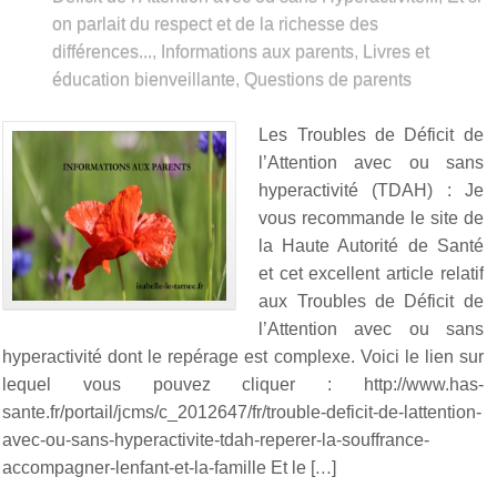
on parlait du respect et de la richesse des
différences...
,
Informations aux parents
,
Livres et
éducation bienveillante
,
Questions de parents
Les Troubles de Déficit de
l’Attention avec ou sans
hyperactivité (TDAH) : Je
vous recommande le site de
la Haute Autorité de Santé
et cet excellent article relatif
aux Troubles de Déficit de
l’Attention avec ou sans
hyperactivité dont le repérage est complexe. Voici le lien sur
lequel vous pouvez cliquer : http://www.has-
sante.fr/portail/jcms/c_2012647/fr/trouble-deficit-de-lattention-
avec-ou-sans-hyperactivite-tdah-reperer-la-souffrance-
accompagner-lenfant-et-la-famille Et le […]