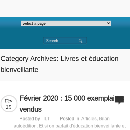
Category Archives: Livres et éducation
bienveillante
Février 2020 : 15 000 exemplaires
Fév
29
vendus
Posted by
ILT
Posted in
Articles
,
Bilan
autoédition
,
Et si on parlait d'éducation bienveillante et