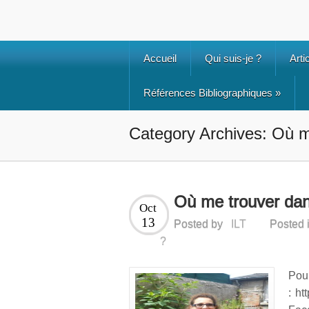
Accueil
Qui suis-je ?
Arti
Références Bibliographiques
»
Category Archives: Où m
Où me trouver dan
Oct
13
Posted by
ILT
Posted 
?
Pour
: ht