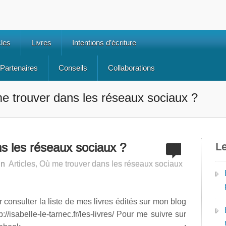
cles
Livres
Intentions d’écriture
Partenaires
Conseils
Collaborations
e trouver dans les réseaux sociaux ?
s les réseaux sociaux ?
Le
in
Articles
,
Où me trouver dans les réseaux sociaux
 consulter la liste de mes livres édités sur mon blog
tp://isabelle-le-tarnec.fr/les-livres/ Pour me suivre sur