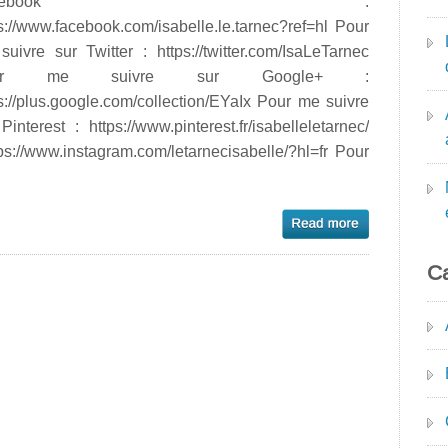
Facebook :
s://www.facebook.com/isabelle.le.tarnec?ref=hl Pour
uivre sur Twitter : https://twitter.com/IsaLeTarnec
ur me suivre sur Google+ :
s://plus.google.com/collection/EYaIx Pour me suivre
Pinterest : https://www.pinterest.fr/isabelleletarnec/
s://www.instagram.com/letarnecisabelle/?hl=fr Pour
Ca