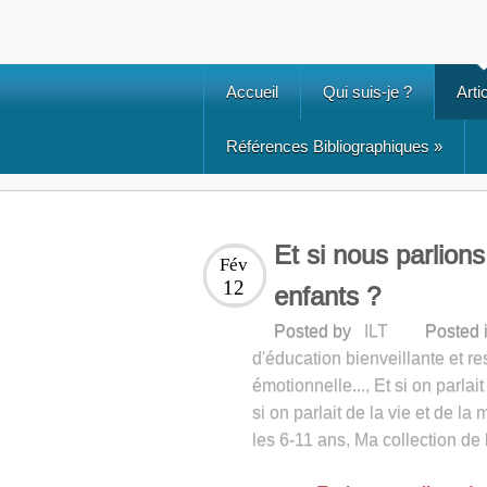
Accueil
Qui suis-je ?
Arti
Références Bibliographiques
»
Et si nous parlions
Fév
12
enfants ?
Posted by
ILT
Posted 
d'éducation bienveillante et re
émotionnelle...
,
Et si on parlait
si on parlait de la vie et de la m
les 6-11 ans
,
Ma collection de 