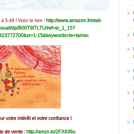
 5.49 ! Voici le lien :
http://www.amazon.fr/etait-
-jouait/dp/B00T9ITLTU/ref=sr_1_15?
23772700&sr=1-15&keywords=le+tarnec
 votre intérêt et votre confiance !
ite de vente :
http://amzn.to/2FX636u