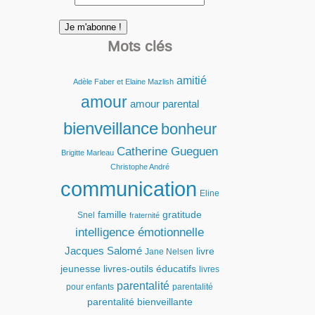
Mots clés
amitié
Adèle Faber et Elaine Mazlish
amour
amour parental
bienveillance
bonheur
Catherine Gueguen
Brigitte Marleau
Christophe André
communication
Eline
famille
gratitude
Snel
fraternité
intelligence émotionnelle
Jacques Salomé
livre
Jane Nelsen
jeunesse
livres-outils éducatifs
livres
parentalité
pour enfants
parentalité
parentalité bienveillante