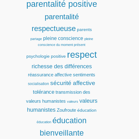
parentalité positive
parentalité
respectueuse
parents
pleine conscience
partage
pleine
conscience du moment présent
respect
psychologie positive
richesse des différences
réassurance affective
sentiments
sécurité affective
socialisation
tolérance
transmission des
valeurs
valeurs humanistes
valeurs
humanistes
Zoufroute
éducation
éducation
éducation
bienveillante