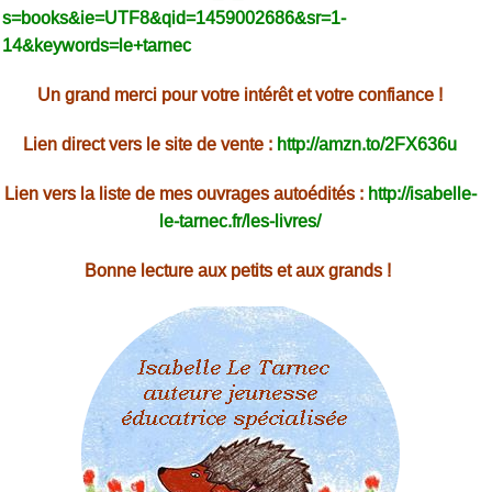
s=books&ie=UTF8&qid=1459002686&sr=1-
14&keywords=le+tarnec
Un grand merci pour votre intérêt et votre confiance !
Lien direct vers le site de vente :
http://amzn.to/2FX636u
Lien vers la liste de mes ouvrages autoédités :
http://isabelle-
le-tarnec.fr/les-livres/
Bonne lecture aux petits et aux grands !