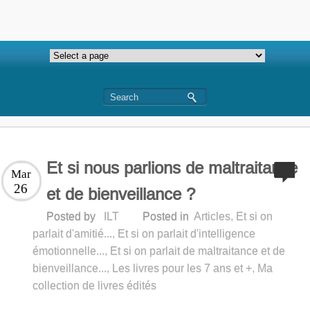
Et si nous parlions de maltraitance
Mar
26
et de bienveillance ?
Posted by
ILT
Posted in
Articles
,
Et si on
parlait d'amitié...
,
Et si on parlait d'intelligence
émotionnelle...
,
Et si on parlait de maltraitance et de
bienveillance...
,
Les livres pour les 7 ans et +
,
Ma
collection de livres édités