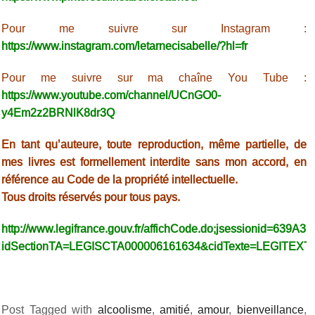
Pour me suivre sur Instagram :
https://www.instagram.com/letarnecisabelle/?hl=fr
Pour me suivre sur ma chaîne You Tube :
https://www.youtube.com/channel/UCnGO0-
y4Em2z2BRNlK8dr3Q
En tant qu’auteure, toute reproduction, même partielle, de
mes livres est formellement interdite sans mon accord, en
référence au Code de la propriété intellectuelle.
Tous droits réservés pour tous pays.
http://www.legifrance.gouv.fr/affichCode.do;jsessionid=6
idSectionTA=LEGISCTA000006161634&cidTexte=LEGITEXT
Post Tagged with
alcoolisme
,
amitié
,
amour
,
bienveillance
,