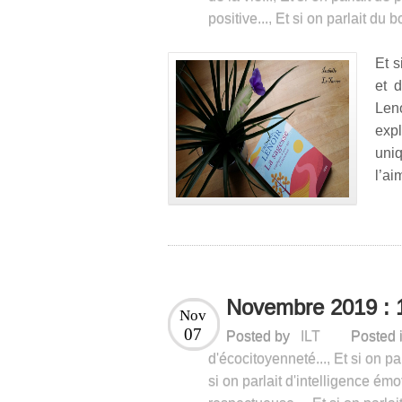
positive...
,
Et si on parlait du b
Et s
et 
Len
expl
uni
l’ai
Novembre 2019 : 
Nov
07
Posted by
ILT
Posted 
d'écocitoyenneté...
,
Et si on pa
si on parlait d'intelligence émot