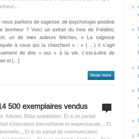
onheur...
i nous parlions de sagesse, de psychologie positive
de bonheur ? Voici un extrait du livre de Frédéric
oir, un de mes auteurs fétiches, « La sagesse
iquée à ceux qui la cherchent » : « ( …) il s’agit
quement de dire « oui » à la vie, c’est-à-dire de
mer et […]
14 500 exemplaires vendus
in
Articles
,
Bilan autoédition
,
Et si on parlait
rlait d'éducation bienveillante et respectueuse...
,
Et
ionnelle...
,
Et si on parlait de communication