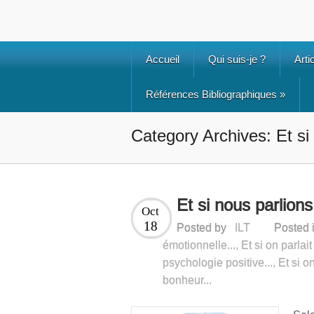
Accueil
Qui suis-je ?
Arti
Références Bibliographiques
»
Category Archives: Et si
Et si nous parlio
Oct
18
Posted by
ILT
Posted 
émotionnelle...
,
Et si on parlai
psychologie positive...
,
Et si o
bonheur...