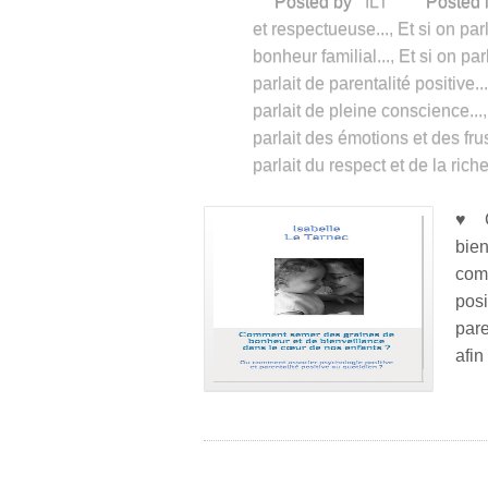
Posted by
ILT
Posted 
et respectueuse...
,
Et si on par
bonheur familial...
,
Et si on pa
parlait de parentalité positive...
parlait de pleine conscience...
parlait des émotions et des frus
parlait du respect et de la rich
♥ C
bie
com
posi
par
afin