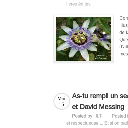
livres édités
Comm
illu
de l
Que
d’at
mes 
As-tu rempli un se
Mai
15
et David Messing
Posted by
ILT
Posted 
et respectueuse...
,
Et si on par