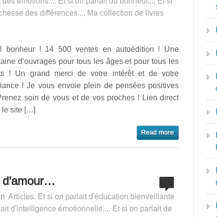
t des émotions...
,
Et si on parlait du bonheur...
,
Et si
ichesse des différences...
,
Ma collection de livres
l bonheur ! 14 500 ventes en autoédition ! Une
taine d’ouvrages pour tous les âges et pour tous les
ts ! Un grand merci de votre intérêt et de votre
fiance ! Je vous envoie plein de pensées positives
renez soin de vous et de vos proches ! Lien direct
 le site […]
ns d’amour…
in
Articles
,
Et si on parlait d'éducation bienveillante
lait d'intelligence émotionnelle...
,
Et si on parlait de