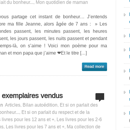
lait du bonheur...
,
Mon quotidien de maman
vous partage cet instant de bonheur… J’entends
ore ma fille Jeanne, alors âgée de 7 ans : » Les
ondes passent, les minutes passent, les heures
ent, les jours passent, les nuits passent et pendant
temps-là, on s’aime ! Voici mon poème pour ma
n et mon papa que j’aime ❤Et le titre […]
0 exemplaires vendus
in
Articles
,
Bilan autoédition
,
Et si on parlait des
 bonheur...
,
Et si on parlait du respect et de la
 livres pour les 12 ans et +
,
Les livres pour les 2-6
ns
,
Les livres pour les 7 ans et +
,
Ma collection de