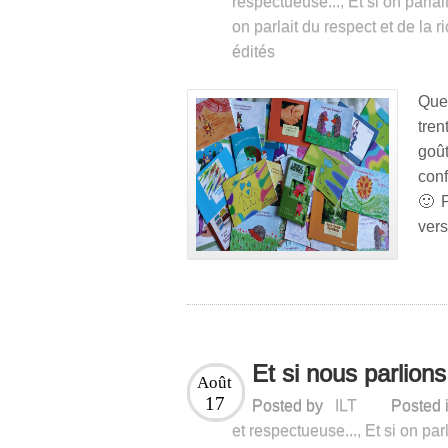
respectueuse...
,
Et si on parlai
on parlait du respect et de la r
édités
Que
tren
goû
con
🙂 P
vers
Et si nous parlio
Août
17
Posted by
ILT
Posted 
et respectueuse...
,
Et si on par