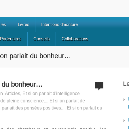
cles
Livres
Intentions d’écriture
Partenaires
Conseils
Collaborations
 on parlait du bonheur…
ns du bonheur…
Le
in
Articles
,
Et si on parlait d'intelligence
t de pleine conscience...
,
Et si on parlait de
n parlait des pensées positives...
,
Et si on parlait du