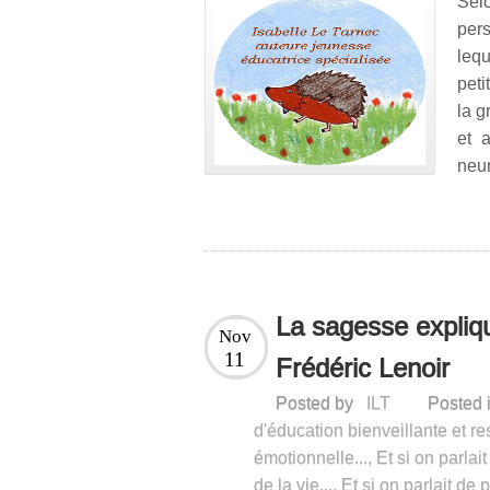
Sel
per
leq
peti
la g
et a
neur
La sagesse expliqu
Nov
11
Frédéric Lenoir
Posted by
ILT
Posted 
d'éducation bienveillante et re
émotionnelle...
,
Et si on parlait
de la vie...
,
Et si on parlait de 