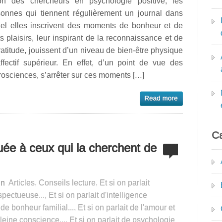
on des chercheurs en psychologie positive, les
sonnes qui tiennent régulièrement un journal dans
uel elles inscrivent des moments de bonheur et de
ts plaisirs, leur inspirant de la reconnaissance et de
ratitude, jouissent d’un niveau de bien-être physique
ffectif supérieur. En effet, d’un point de vue des
osciences, s’arrêter sur ces moments […]
Ca
ée à ceux qui la cherchent de
in
Articles
,
Conseils lecture
,
Et si on parlait
spectueuse...
,
Et si on parlait d'intelligence
 de bonheur familial...
,
Et si on parlait de l'amour et
pleine conscience...
,
Et si on parlait de psychologie