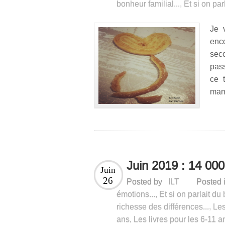
bonheur familial...
,
Et si on par
Je 
enc
sec
pass
ce 
mama
Juin 2019 : 14 00
Juin
26
Posted by
ILT
Posted 
émotions...
,
Et si on parlait du
richesse des différences...
,
Les
ans
,
Les livres pour les 6-11 a