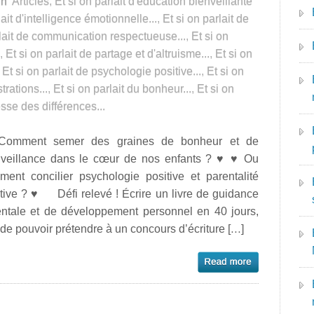
in
Articles
,
Et si on parlait d'éducation bienveillante
lait d'intelligence émotionnelle...
,
Et si on parlait de
rlait de communication respectueuse...
,
Et si on
,
Et si on parlait de partage et d'altruisme...
,
Et si on
,
Et si on parlait de psychologie positive...
,
Et si on
trations...
,
Et si on parlait du bonheur...
,
Et si on
esse des différences...
omment semer des graines de bonheur et de
nveillance dans le cœur de nos enfants ? ♥ ♥ Ou
ment concilier psychologie positive et parentalité
tive ? ♥ Défi relevé ! Écrire un livre de guidance
entale et de développement personnel en 40 jours,
 de pouvoir prétendre à un concours d’écriture […]