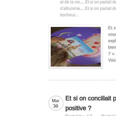
et de la vie...
,
Et si on parlait d
d'altruisme...
,
Et si on parlait 
bonheur...
Et 
vou
exp
bien
? » 
Voic
Et si on conciliait 
Mar
30
positive ?