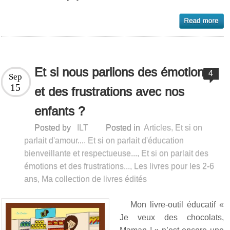
Et si nous parlions des émotions
4
Sep
15
et des frustrations avec nos
enfants ?
Posted by
ILT
Posted in
Articles
,
Et si on
parlait d'amour...
,
Et si on parlait d'éducation
bienveillante et respectueuse...
,
Et si on parlait des
émotions et des frustrations...
,
Les livres pour les 2-6
ans
,
Ma collection de livres édités
Mon livre-outil éducatif «
Je veux des chocolats,