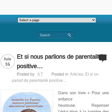
Et si nous parlions de parentalité
Juin
16
positive…
Posted by
ILT
Posted in
Articles
,
Et si on
parlait de parentalité positive...
Dans son livre « Pour une
enfance
heureuse. Repenser
l’éducation à la lumière des