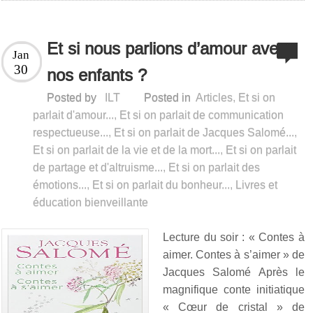
Et si nous parlions d’amour avec
Jan
30
nos enfants ?
Posted by
ILT
Posted in
Articles
,
Et si on
parlait d'amour...
,
Et si on parlait de communication
respectueuse...
,
Et si on parlait de Jacques Salomé...
,
Et si on parlait de la vie et de la mort...
,
Et si on parlait
de partage et d'altruisme...
,
Et si on parlait des
émotions...
,
Et si on parlait du bonheur...
,
Livres et
éducation bienveillante
Lecture du soir : « Contes à
aimer. Contes à s’aimer » de
Jacques Salomé Après le
magnifique conte initiatique
« Cœur de cristal » de