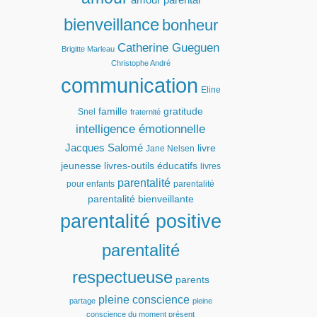
bienveillance
bonheur
Catherine Gueguen
Brigitte Marleau
Christophe André
communication
Eline
famille
gratitude
Snel
fraternité
intelligence émotionnelle
Jacques Salomé
livre
Jane Nelsen
jeunesse
livres-outils éducatifs
livres
parentalité
pour enfants
parentalité
parentalité bienveillante
parentalité positive
parentalité
respectueuse
parents
pleine conscience
partage
pleine
conscience du moment présent