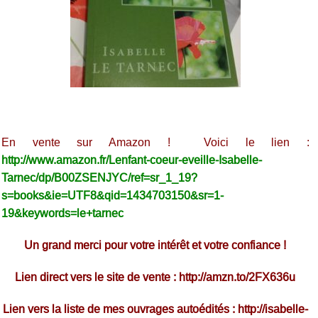
En vente sur Amazon ! Voici le lien :
http://www.amazon.fr/Lenfant-coeur-eveille-Isabelle-
Tarnec/dp/B00ZSENJYC/ref=sr_1_19?
s=books&ie=UTF8&qid=1434703150&sr=1-
19&keywords=le+tarnec
Un grand merci pour votre intérêt et votre confiance !
Lien direct vers le site de vente :
http://amzn.to/2FX636u
Lien vers la liste de mes ouvrages autoédités :
http://isabelle-