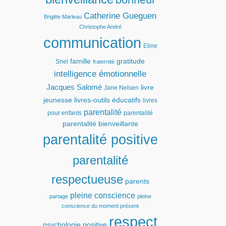
Catherine Gueguen
Brigitte Marleau
Christophe André
communication
Eline
famille
gratitude
Snel
fraternité
intelligence émotionnelle
Jacques Salomé
livre
Jane Nelsen
jeunesse
livres-outils éducatifs
livres
parentalité
pour enfants
parentalité
parentalité bienveillante
parentalité positive
parentalité
respectueuse
parents
pleine conscience
partage
pleine
conscience du moment présent
respect
psychologie positive