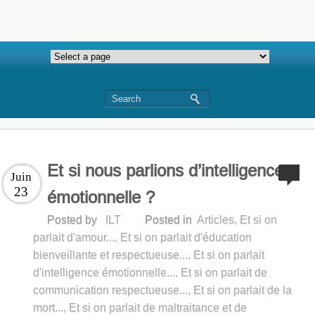
Et si nous parlions d’intelligence
Juin
23
émotionnelle ?
Posted by
ILT
Posted in
Articles
,
Et si on
parlait d'amour...
,
Et si on parlait d'éducation
bienveillante et respectueuse...
,
Et si on parlait
d'intelligence émotionnelle...
,
Et si on parlait de
communication respectueuse...
,
Et si on parlait de la
mort...
,
Et si on parlait de maltraitance et de