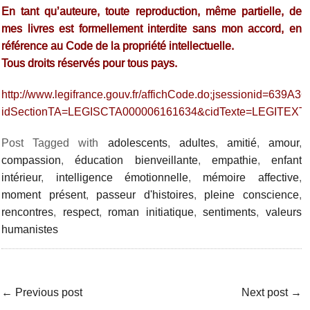
En tant qu’auteure, toute reproduction, même partielle, de
mes livres est formellement interdite sans mon accord, en
référence au Code de la propriété intellectuelle.
Tous droits réservés pour tous pays.
http://www.legifrance.gouv.fr/affichCode.do;jsessionid=6
idSectionTA=LEGISCTA000006161634&cidTexte=LEGITEXT
Post Tagged with
adolescents
,
adultes
,
amitié
,
amour
,
compassion
,
éducation bienveillante
,
empathie
,
enfant
intérieur
,
intelligence émotionnelle
,
mémoire affective
,
moment présent
,
passeur d'histoires
,
pleine conscience
,
rencontres
,
respect
,
roman initiatique
,
sentiments
,
valeurs
humanistes
←
Previous post
Next post
→