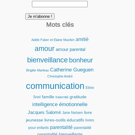
Mots clés
amitié
Adèle Faber et Elaine Mazlish
amour
amour parental
bienveillance
bonheur
Catherine Gueguen
Brigitte Marleau
Christophe André
communication
Eline
famille
gratitude
Snel
fraternité
intelligence émotionnelle
Jacques Salomé
livre
Jane Nelsen
jeunesse
livres-outils éducatifs
livres
parentalité
pour enfants
parentalité
parentalité bienveillante