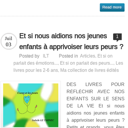
Et si nous aidions nos jeunes
1
Juil
03
enfants à apprivoiser leurs peurs ?
Posted by
ILT
Posted in
Articles
,
Et si on
parlait des émotions...
,
Et si on parlait des peurs...
,
Les
livres pour les 2-6 ans
,
Ma collection de livres édités
DES LIVRES POUR
RÉFLÉCHIR AVEC NOS
ENFANTS SUR LE SENS
DE LA VIE Et si nous
aidions nos jeunes enfants
à apprivoiser leurs peurs ?
Petits et grands, vous êtes