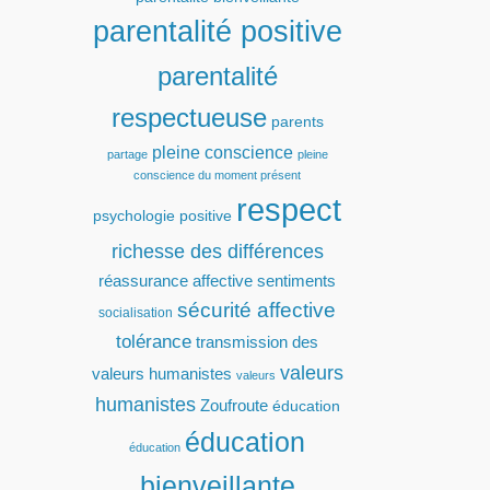
parentalité positive
parentalité
respectueuse
parents
pleine conscience
partage
pleine
conscience du moment présent
respect
psychologie positive
richesse des différences
réassurance affective
sentiments
sécurité affective
socialisation
tolérance
transmission des
valeurs
valeurs humanistes
valeurs
humanistes
Zoufroute
éducation
éducation
éducation
bienveillante