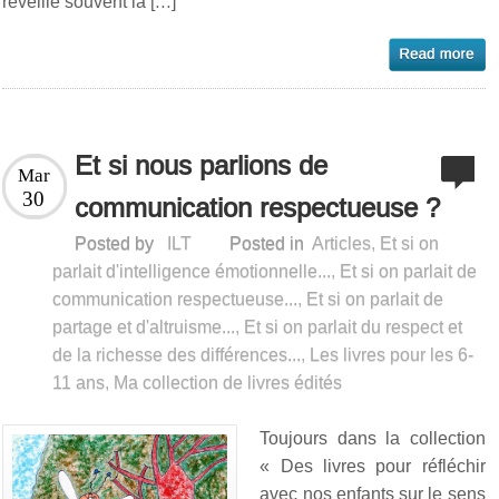
réveille souvent la […]
Et si nous parlions de
Mar
30
communication respectueuse ?
Posted by
ILT
Posted in
Articles
,
Et si on
parlait d'intelligence émotionnelle...
,
Et si on parlait de
communication respectueuse...
,
Et si on parlait de
partage et d'altruisme...
,
Et si on parlait du respect et
de la richesse des différences...
,
Les livres pour les 6-
11 ans
,
Ma collection de livres édités
Toujours dans la collection
« Des livres pour réfléchir
avec nos enfants sur le sens