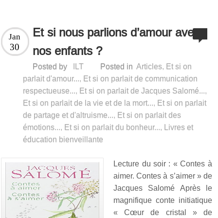
Et si nous parlions d’amour avec
Jan
30
nos enfants ?
Posted by
ILT
Posted in
Articles
,
Et si on
parlait d'amour...
,
Et si on parlait de communication
respectueuse...
,
Et si on parlait de Jacques Salomé...
,
Et si on parlait de la vie et de la mort...
,
Et si on parlait
de partage et d'altruisme...
,
Et si on parlait des
émotions...
,
Et si on parlait du bonheur...
,
Livres et
éducation bienveillante
Lecture du soir : « Contes à
aimer. Contes à s’aimer » de
Jacques Salomé Après le
magnifique conte initiatique
« Cœur de cristal » de