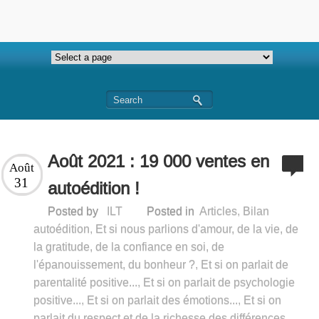
Août 2021 : 19 000 ventes en
Août
31
autoédition !
Posted by
ILT
Posted in
Articles
,
Bilan
autoédition
,
Et si nous parlions d'amour, de la vie, de
la gratitude, de la confiance en soi, de
l'épanouissement, du bonheur ?
,
Et si on parlait de
parentalité positive...
,
Et si on parlait de psychologie
positive...
,
Et si on parlait des émotions...
,
Et si on
parlait du respect et de la richesse des différences...