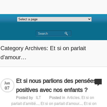
Category Archives: Et si on parlait
d’amour…
Et si nous parlions des pensées
Jan
07
positives avec nos enfants ?
Posted by
ILT
Posted in
Articles
,
Et si on
parlait d'amitié...
,
Et si on parlait d'amour...
,
Et si on