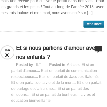
mais une recette pour cultiver le positif dans nos vies ! Pour
les grands et les petits ! Tout au long de l’année 2018, avec
mes trois loulous et mon mari, nous avons noté sur […]
Et si nous parlions d’amour avec
Jan
30
nos enfants ?
Posted by
ILT
Posted in
Articles
,
Et si on
parlait d'amour...
,
Et si on parlait de communication
respectueuse...
,
Et si on parlait de Jacques Salomé...
,
Et si on parlait de la vie et de la mort...
,
Et si on parlait
de partage et d'altruisme...
,
Et si on parlait des
émotions...
,
Et si on parlait du bonheur...
,
Livres et
éducation bienveillante