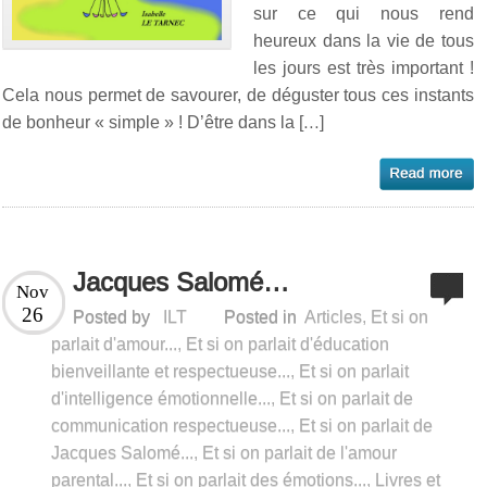
sur ce qui nous rend
heureux dans la vie de tous
les jours est très important !
Cela nous permet de savourer, de déguster tous ces instants
de bonheur « simple » ! D’être dans la […]
Jacques Salomé…
Nov
26
Posted by
ILT
Posted in
Articles
,
Et si on
parlait d'amour...
,
Et si on parlait d'éducation
bienveillante et respectueuse...
,
Et si on parlait
d'intelligence émotionnelle...
,
Et si on parlait de
communication respectueuse...
,
Et si on parlait de
Jacques Salomé...
,
Et si on parlait de l'amour
parental...
,
Et si on parlait des émotions...
,
Livres et