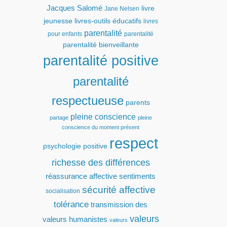
Jacques Salomé
livre
Jane Nelsen
jeunesse
livres-outils éducatifs
livres
parentalité
pour enfants
parentalité
parentalité bienveillante
parentalité positive
parentalité
respectueuse
parents
pleine conscience
partage
pleine
conscience du moment présent
respect
psychologie positive
richesse des différences
réassurance affective
sentiments
sécurité affective
socialisation
tolérance
transmission des
valeurs
valeurs humanistes
valeurs