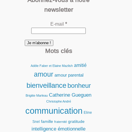
newsletter
E-mail
*
Mots clés
amitié
Adèle Faber et Elaine Mazlish
amour
amour parental
bienveillance
bonheur
Catherine Gueguen
Brigitte Marleau
Christophe André
communication
Eline
famille
gratitude
Snel
fraternité
intelligence émotionnelle