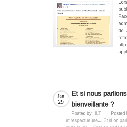
Lor
pub
Fac
adm
de 
ret
htt
appl
Et si nous parlion
Jan
29
bienveillante ?
Posted by
ILT
Posted 
et respectueuse...
,
Et si on pa