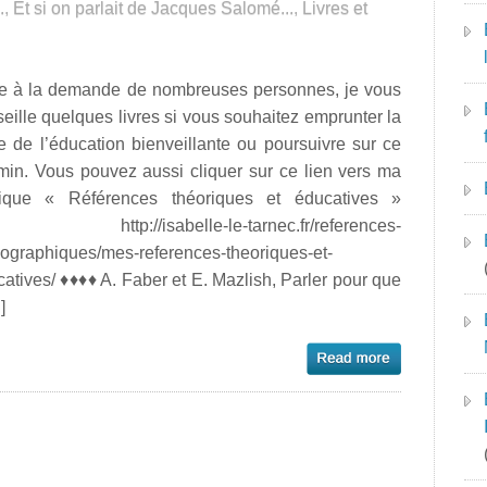
.
,
Et si on parlait de Jacques Salomé...
,
Livres et
te à la demande de nombreuses personnes, je vous
eille quelques livres si vous souhaitez emprunter la
e de l’éducation bienveillante ou poursuivre sur ce
min. Vous pouvez aussi cliquer sur ce lien vers ma
rique « Références théoriques et éducatives »
ttp://isabelle-le-tarnec.fr/references-
iographiques/mes-references-theoriques-et-
atives/ ♦♦♦♦ A. Faber et E. Mazlish, Parler pour que
]