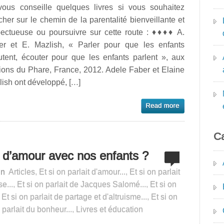
vous conseille quelques livres si vous souhaitez
her sur le chemin de la parentalité bienveillante et
pectueuse ou poursuivre sur cette route : ♦♦♦♦ A.
er et E. Mazlish, « Parler pour que les enfants
utent, écouter pour que les enfants parlent », aux
ions du Phare, France, 2012. Adele Faber et Elaine
ish ont développé, […]
Ca
s d’amour avec nos enfants ?
in
Articles
,
Et si on parlait d'amour...
,
Et si on parlait
e...
,
Et si on parlait de Jacques Salomé...
,
Et si on
,
Et si on parlait de partage et d'altruisme...
,
Et si on
 parlait du bonheur...
,
Livres et éducation