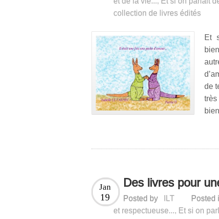
et de la vie...
,
Et si on parlait d
collection de livres édités
Et 
bie
aut
d’a
de t
trè
bie
Des livres pour un
Jan
19
Posted by
ILT
Posted 
et respectueuse...
,
Et si on par