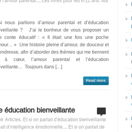
e l'amour parental...
,
Les livres pour les 6-11 ans
,
Ma
si nous parlions d’amour parental et d’éducation
nveillante ? J’ai le bonheur de vous proposer un
re conte éducatif : « Il était une fois une poche
mour… » Une histoire pleine d’amour, de douceur et
endresse, afin d’aborder des thèmes qui me tiennent
s à cœur, l’amour parental et l’éducation
nveillante… Toujours dans […]
e éducation bienveillante
in
Articles
,
Et si on parlait d'éducation bienveillante
lait d'intelligence émotionnelle...
,
Et si on parlait de