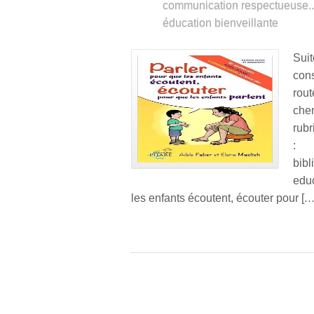
communication respectueuse..
éducation bienveillante
Sui
cons
rout
che
rub
: h
bibl
educ
les enfants écoutent, écouter pour […