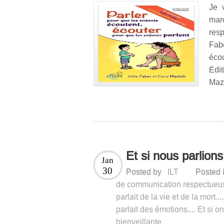
Je 
marc
res
Fab
éco
Édit
Mazl
Et si nous parlion
Jan
30
Posted by
ILT
Posted 
de communication respectueus
parlait de la vie et de la mort...
parlait des émotions...
,
Et si on
bienveillante