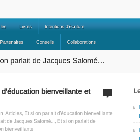
cles
Livres
Intentions d’écriture
Partenaires
Conseils
Collaborations
i on parlait de Jacques Salomé…
 d’éducation bienveillante et
Le
in
Articles
,
Et si on parlait d'éducation bienveillante
rlait de Jacques Salomé...
,
Et si on parlait de
on bienveillante