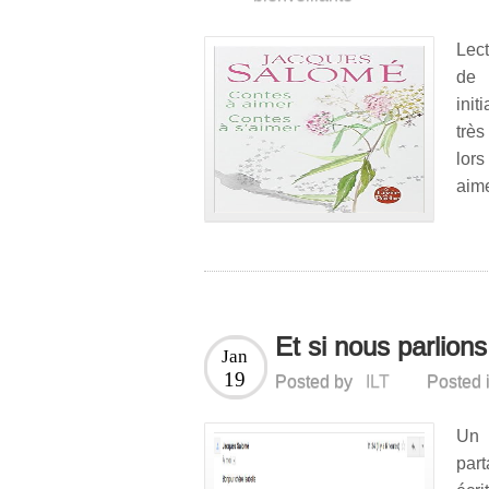
Lect
de 
init
très
lor
aime
Et si nous parlio
Jan
19
Posted by
ILT
Posted 
Un 
part