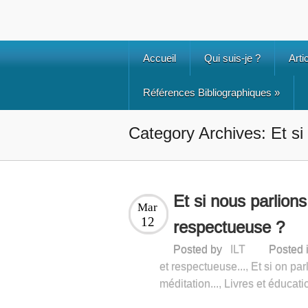
Accueil
Qui suis-je ?
Arti
Références Bibliographiques
»
Category Archives: Et s
Et si nous parlions
Mar
12
respectueuse ?
Posted by
ILT
Posted 
et respectueuse...
,
Et si on pa
méditation...
,
Livres et éducati