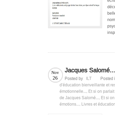
écr
déc
bel
nom
psy
ins
Jacques Salomé
Nov
26
Posted by
ILT
Posted 
d'éducation bienveillante et re
émotionnelle...
,
Et si on parla
de Jacques Salomé...
,
Et si on
émotions...
,
Livres et éducatio