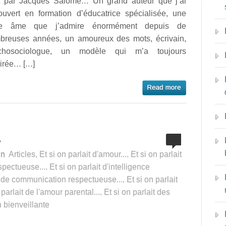
it par Jacques Salomé… Un grand auteur que j’ai
ouvert en formation d’éducatrice spécialisée, une
le âme que j’admire énormément depuis de
breuses années, un amoureux des mots, écrivain,
chosociologue, un modèle qui m’a toujours
pirée… […]
…
in
Articles
,
Et si on parlait d'amour...
,
Et si on parlait
spectueuse...
,
Et si on parlait d'intelligence
it de communication respectueuse...
,
Et si on parlait
 parlait de l'amour parental...
,
Et si on parlait des
n bienveillante