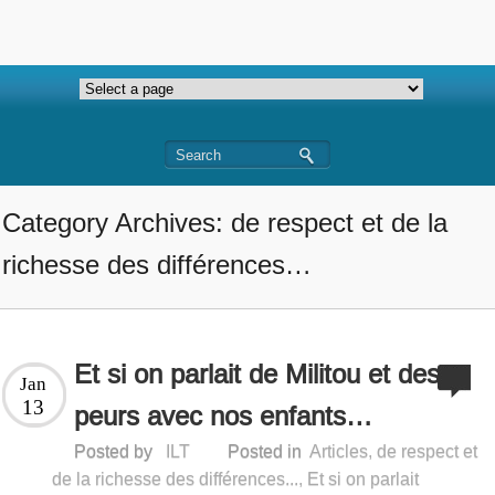
Category Archives: de respect et de la
richesse des différences…
Et si on parlait de Militou et des
Jan
13
peurs avec nos enfants…
Posted by
ILT
Posted in
Articles
,
de respect et
de la richesse des différences...
,
Et si on parlait