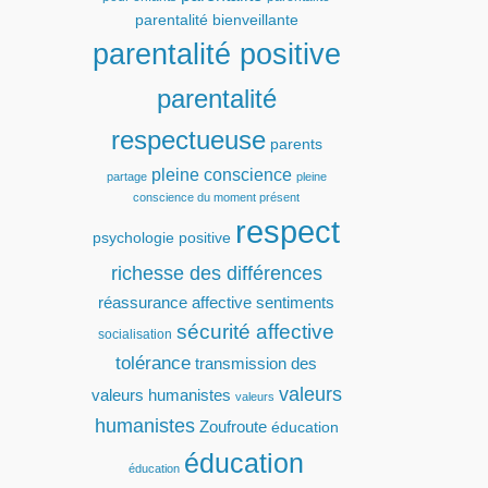
parentalité bienveillante
parentalité positive
parentalité
respectueuse
parents
pleine conscience
partage
pleine
conscience du moment présent
respect
psychologie positive
richesse des différences
réassurance affective
sentiments
sécurité affective
socialisation
tolérance
transmission des
valeurs
valeurs humanistes
valeurs
humanistes
Zoufroute
éducation
éducation
éducation