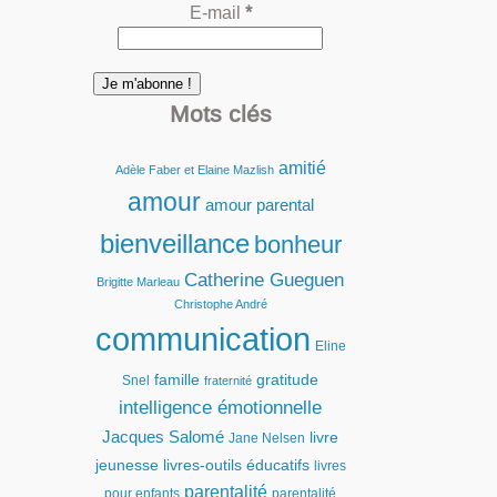
E-mail
*
Mots clés
amitié
Adèle Faber et Elaine Mazlish
amour
amour parental
bienveillance
bonheur
Catherine Gueguen
Brigitte Marleau
Christophe André
communication
Eline
famille
gratitude
Snel
fraternité
intelligence émotionnelle
Jacques Salomé
livre
Jane Nelsen
jeunesse
livres-outils éducatifs
livres
parentalité
pour enfants
parentalité