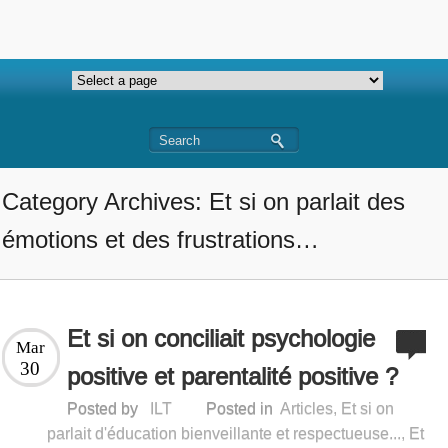
Category Archives: Et si on parlait des
émotions et des frustrations…
Et si on conciliait psychologie
Mar
30
positive et parentalité positive ?
Posted by
ILT
Posted in
Articles
,
Et si on
parlait d'éducation bienveillante et respectueuse...
,
Et