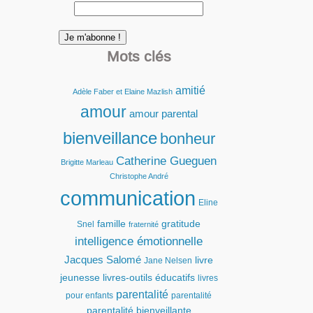
Mots clés
amitié
Adèle Faber et Elaine Mazlish
amour
amour parental
bienveillance
bonheur
Catherine Gueguen
Brigitte Marleau
Christophe André
communication
Eline
famille
gratitude
Snel
fraternité
intelligence émotionnelle
Jacques Salomé
livre
Jane Nelsen
jeunesse
livres-outils éducatifs
livres
parentalité
pour enfants
parentalité
parentalité bienveillante