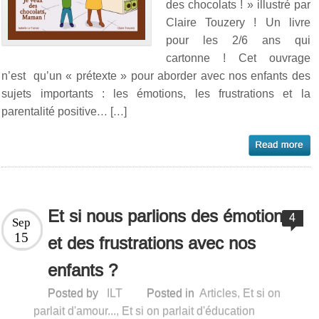
des chocolats ! » illustré par
Claire Touzery ! Un livre
pour les 2/6 ans qui
cartonne ! Cet ouvrage
n’est qu’un « prétexte » pour aborder avec nos enfants des
sujets importants : les émotions, les frustrations et la
parentalité positive… […]
Et si nous parlions des émotions
4
Sep
15
et des frustrations avec nos
enfants ?
Posted by
ILT
Posted in
Articles
,
Et si on
parlait d'amour...
,
Et si on parlait d'éducation