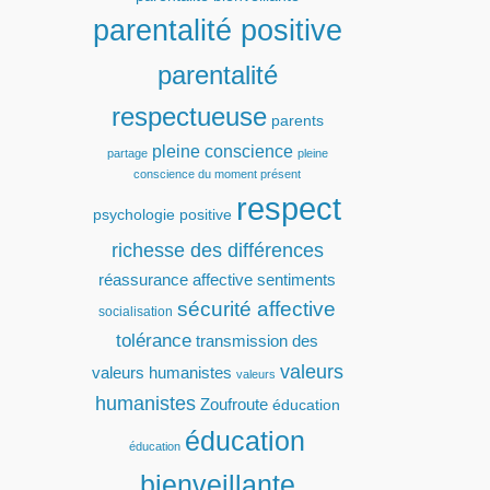
parentalité positive
parentalité
respectueuse
parents
pleine conscience
partage
pleine
conscience du moment présent
respect
psychologie positive
richesse des différences
réassurance affective
sentiments
sécurité affective
socialisation
tolérance
transmission des
valeurs
valeurs humanistes
valeurs
humanistes
Zoufroute
éducation
éducation
éducation
bienveillante