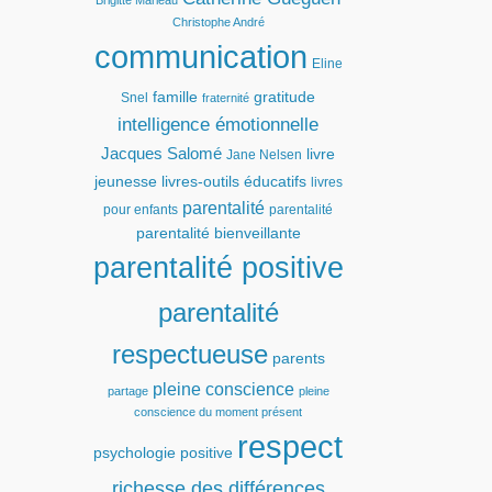
Brigitte Marleau
Christophe André
communication
Eline
famille
gratitude
Snel
fraternité
intelligence émotionnelle
Jacques Salomé
livre
Jane Nelsen
jeunesse
livres-outils éducatifs
livres
parentalité
pour enfants
parentalité
parentalité bienveillante
parentalité positive
parentalité
respectueuse
parents
pleine conscience
partage
pleine
conscience du moment présent
respect
psychologie positive
richesse des différences