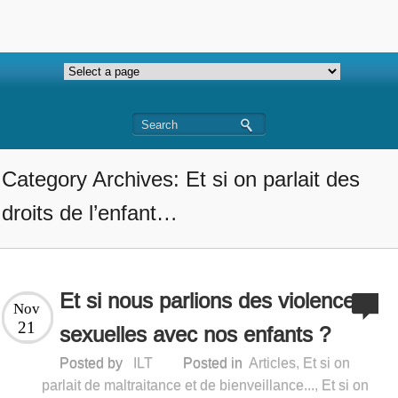
Category Archives: Et si on parlait des
droits de l’enfant…
Et si nous parlions des violences
Nov
21
sexuelles avec nos enfants ?
Posted by
ILT
Posted in
Articles
,
Et si on
parlait de maltraitance et de bienveillance...
,
Et si on