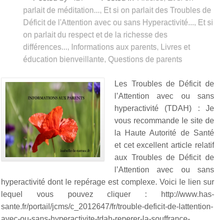
parlait de méditation...
,
Et si on parlait des Troubles de
Déficit de l'Attention avec ou sans Hyperactivité...
,
Et si
on parlait du respect et de la richesse des
différences...
,
Informations aux parents
,
Livres et
éducation bienveillante
,
Questions de parents
Les Troubles de Déficit de
l’Attention avec ou sans
hyperactivité (TDAH) : Je
vous recommande le site de
la Haute Autorité de Santé
et cet excellent article relatif
aux Troubles de Déficit de
l’Attention avec ou sans
hyperactivité dont le repérage est complexe. Voici le lien sur
lequel vous pouvez cliquer : http://www.has-
sante.fr/portail/jcms/c_2012647/fr/trouble-deficit-de-lattention-
avec-ou-sans-hyperactivite-tdah-reperer-la-souffrance-