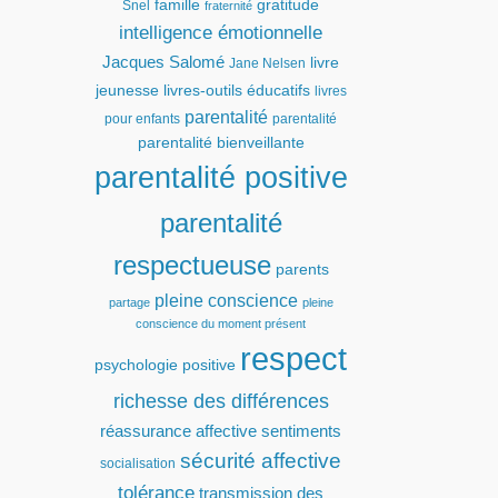
famille
gratitude
Snel
fraternité
intelligence émotionnelle
Jacques Salomé
livre
Jane Nelsen
jeunesse
livres-outils éducatifs
livres
parentalité
pour enfants
parentalité
parentalité bienveillante
parentalité positive
parentalité
respectueuse
parents
pleine conscience
partage
pleine
conscience du moment présent
respect
psychologie positive
richesse des différences
réassurance affective
sentiments
sécurité affective
socialisation
tolérance
transmission des