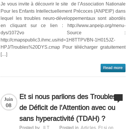
Je vous invite à découvrir le site de l’Association Nationale
Pour les Enfants Intellectuellement Précoces (ANPEIP) dans
lequel les troubles neuro-développementaux sont abordés
en cliquant sur ce lien : http://www.anpeip.org/menu-
dys/1072vo Source :
http://cmapspublic3.ihmc.us/rid=1H8TTPVBN-1H015JZ-
HPJ/Troubles%20DYS.cmap Pour télécharger gratuitement
[…]
Et si nous parlions des Troubles
Juin
08
de Déficit de l’Attention avec ou
sans hyperactivité (TDAH) ?
Posted by
ILT
Posted in
Articles
,
Et si on