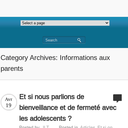
Category Archives: Informations aux
parents
Et si nous parlions de
Avr
19
bienveillance et de fermeté avec
les adolescents ?
Posted by
ILT
Posted in
Articles
,
Et si on