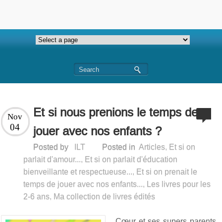
Et si nous prenions le temps de
Nov
04
jouer avec nos enfants ?
Posted by
ILT
Posted in
Articles
,
Et si on
parlait d'amour...
,
Et si on parlait d'éducation
bienveillante et respectueuse...
,
Et si on prenait le
temps de jouer avec nos enfants...
,
Les livres pour les
2-6 ans
,
Ma collection de livres édités
Cœur et ses supers parents