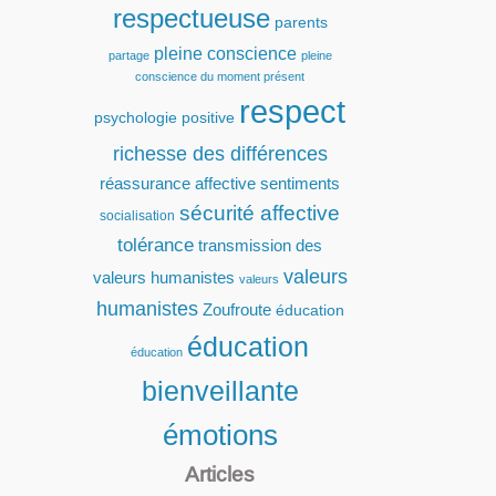
respectueuse
parents
pleine conscience
partage
pleine
conscience du moment présent
respect
psychologie positive
richesse des différences
réassurance affective
sentiments
sécurité affective
socialisation
tolérance
transmission des
valeurs
valeurs humanistes
valeurs
humanistes
Zoufroute
éducation
éducation
éducation
bienveillante
émotions
Articles