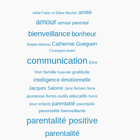
amitié
Adèle Faber et Elaine Mazlish
amour
amour parental
bienveillance
bonheur
Catherine Gueguen
Brigitte Marleau
Christophe André
communication
Eline
famille
gratitude
Snel
fraternité
intelligence émotionnelle
Jacques Salomé
livre
Jane Nelsen
jeunesse
livres-outils éducatifs
livres
parentalité
pour enfants
parentalité
parentalité bienveillante
parentalité positive
parentalité