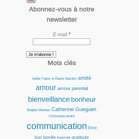
Abonnez-vous à notre
newsletter
E-mail
*
Mots clés
amitié
Adèle Faber et Elaine Mazlish
amour
amour parental
bienveillance
bonheur
Catherine Gueguen
Brigitte Marleau
Christophe André
communication
Eline
famille
gratitude
Snel
fraternité