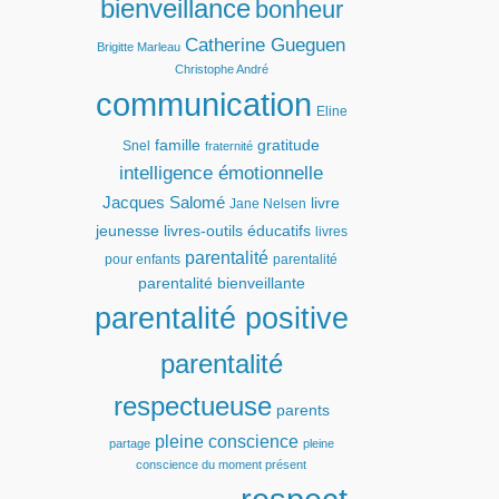
bienveillance
bonheur
Catherine Gueguen
Brigitte Marleau
Christophe André
communication
Eline
famille
gratitude
Snel
fraternité
intelligence émotionnelle
Jacques Salomé
livre
Jane Nelsen
jeunesse
livres-outils éducatifs
livres
parentalité
pour enfants
parentalité
parentalité bienveillante
parentalité positive
parentalité
respectueuse
parents
pleine conscience
partage
pleine
conscience du moment présent