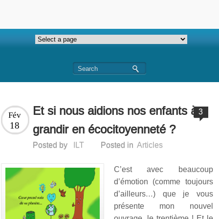
Et si nous aidions nos enfants à
3
Fév
18
grandir en écocitoyenneté ?
Posted by
ILT
Posted in
Articles
C’est avec beaucoup
d’émotion (comme toujours
d’ailleurs…) que je vous
présente mon nouvel
ouvrage, le trentième ! Et le