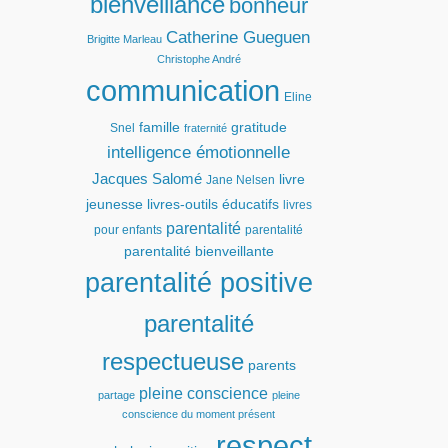
bienveillance
bonheur
Catherine Gueguen
Brigitte Marleau
Christophe André
communication
Eline
famille
gratitude
Snel
fraternité
intelligence émotionnelle
Jacques Salomé
livre
Jane Nelsen
jeunesse
livres-outils éducatifs
livres
parentalité
pour enfants
parentalité
parentalité bienveillante
parentalité positive
parentalité
respectueuse
parents
pleine conscience
partage
pleine
conscience du moment présent
respect