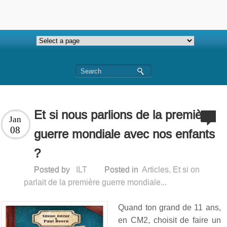
Et si nous parlions de la première
Jan
08
guerre mondiale avec nos enfants
?
Posted by
ILT
Posted in
Articles
,
Et si on
parlait de la première guerre mondiale...
Quand ton grand de 11 ans,
en CM2, choisit de faire un