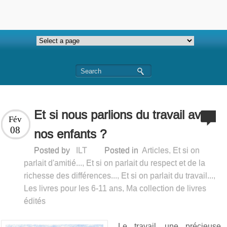
Et si nous parlions du travail avec
Fév
08
nos enfants ?
Posted by
ILT
Posted in
Articles
,
Et si on
parlait d'amitié...
,
Et si on parlait du respect et de la
richesse des différences...
,
Et si on parlait du travail...
,
Les livres pour les 6-11 ans
,
Ma collection de livres
édités
Le travail, une précieuse