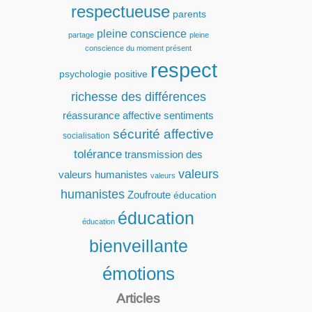
respectueuse
parents
pleine conscience
partage
pleine
conscience du moment présent
respect
psychologie positive
richesse des différences
réassurance affective
sentiments
sécurité affective
socialisation
tolérance
transmission des
valeurs
valeurs humanistes
valeurs
humanistes
Zoufroute
éducation
éducation
éducation
bienveillante
émotions
Articles