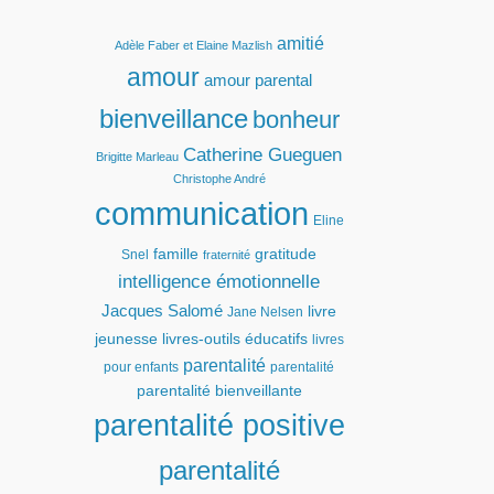
amitié
Adèle Faber et Elaine Mazlish
amour
amour parental
bienveillance
bonheur
Catherine Gueguen
Brigitte Marleau
Christophe André
communication
Eline
famille
gratitude
Snel
fraternité
intelligence émotionnelle
Jacques Salomé
livre
Jane Nelsen
jeunesse
livres-outils éducatifs
livres
parentalité
pour enfants
parentalité
parentalité bienveillante
parentalité positive
parentalité