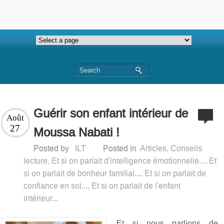
Guérir son enfant intérieur de
Août
27
Moussa Nabati !
Posted by
ILT
Posted in
Articles
,
Conseils
lecture
,
Et si on parlait d'intelligence émotionnelle...
,
Et
si on parlait de bonheur familial...
,
Et si on parlait de
confiance en soi...
,
Et si on parlait de l'enfant
intérieur...
Et si nous parlions de