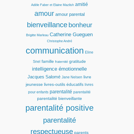
amitié
Adèle Faber et Elaine Mazlish
amour
amour parental
bienveillance
bonheur
Catherine Gueguen
Brigitte Marleau
Christophe André
communication
Eline
famille
gratitude
Snel
fraternité
intelligence émotionnelle
Jacques Salomé
livre
Jane Nelsen
jeunesse
livres-outils éducatifs
livres
parentalité
pour enfants
parentalité
parentalité bienveillante
parentalité positive
parentalité
respectueuse
parents