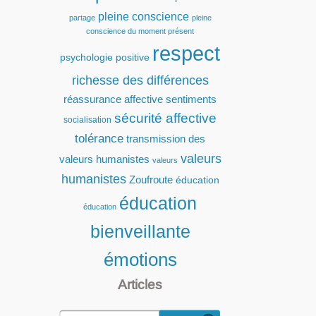
pleine conscience
partage
pleine
conscience du moment présent
respect
psychologie positive
richesse des différences
réassurance affective
sentiments
sécurité affective
socialisation
tolérance
transmission des
valeurs
valeurs humanistes
valeurs
humanistes
Zoufroute
éducation
éducation
éducation
bienveillante
émotions
Articles