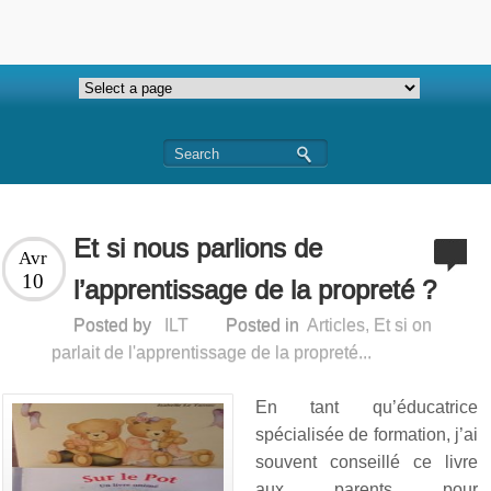
Et si nous parlions de
Avr
10
l’apprentissage de la propreté ?
Posted by
ILT
Posted in
Articles
,
Et si on
parlait de l'apprentissage de la propreté...
En tant qu’éducatrice
spécialisée de formation, j’ai
souvent conseillé ce livre
aux parents pour