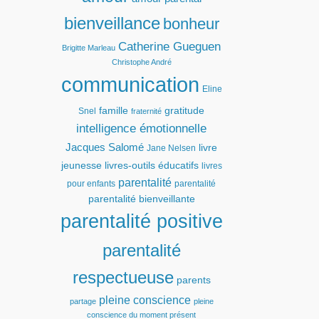
bienveillance
bonheur
Catherine Gueguen
Brigitte Marleau
Christophe André
communication
Eline
famille
gratitude
Snel
fraternité
intelligence émotionnelle
Jacques Salomé
livre
Jane Nelsen
jeunesse
livres-outils éducatifs
livres
parentalité
pour enfants
parentalité
parentalité bienveillante
parentalité positive
parentalité
respectueuse
parents
pleine conscience
partage
pleine
conscience du moment présent