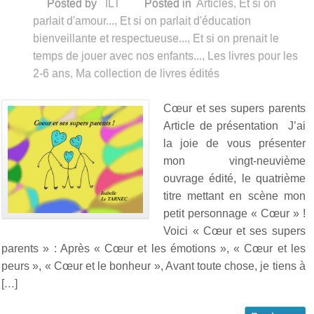
Posted by
ILT
Posted in
Articles
,
Et si on
parlait d'amour...
,
Et si on parlait d'éducation
bienveillante et respectueuse...
,
Et si on prenait le
temps de jouer avec nos enfants...
,
Les livres pour les
2-6 ans
,
Ma collection de livres édités
Cœur et ses supers parents
Article de présentation J’ai
la joie de vous présenter
mon vingt-neuvième
ouvrage édité, le quatrième
titre mettant en scène mon
petit personnage « Cœur » !
Voici « Cœur et ses supers
parents » : Après « Cœur et les émotions », « Cœur et les
peurs », « Cœur et le bonheur », Avant toute chose, je tiens à
[…]