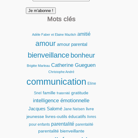
Mots clés
amitié
Adèle Faber et Elaine Mazlish
amour
amour parental
bienveillance
bonheur
Catherine Gueguen
Brigitte Marleau
Christophe André
communication
Eline
famille
gratitude
Snel
fraternité
intelligence émotionnelle
Jacques Salomé
livre
Jane Nelsen
jeunesse
livres-outils éducatifs
livres
parentalité
pour enfants
parentalité
parentalité bienveillante