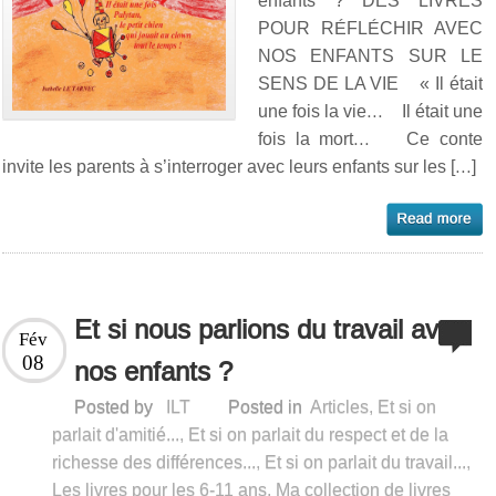
enfants ? DES LIVRES
POUR RÉFLÉCHIR AVEC
NOS ENFANTS SUR LE
SENS DE LA VIE « Il était
une fois la vie… Il était une
fois la mort… Ce conte
invite les parents à s’interroger avec leurs enfants sur les […]
Et si nous parlions du travail avec
Fév
08
nos enfants ?
Posted by
ILT
Posted in
Articles
,
Et si on
parlait d'amitié...
,
Et si on parlait du respect et de la
richesse des différences...
,
Et si on parlait du travail...
,
Les livres pour les 6-11 ans
,
Ma collection de livres