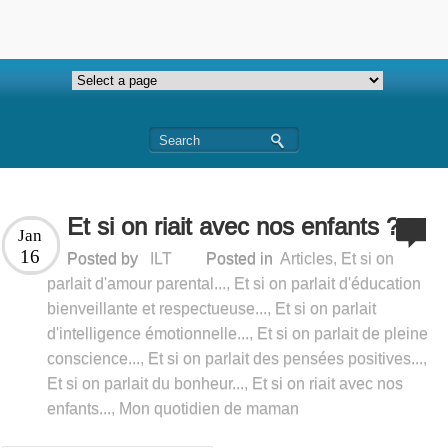
Et si on riait avec nos enfants ?
Jan
16
Posted by
ILT
Posted in
Articles
,
Et si on
parlait d'amour parental...
,
Et si on parlait d'éducation
bienveillante et respectueuse...
,
Et si on parlait
d'intelligence émotionnelle...
,
Et si on parlait de pleine
conscience...
,
Et si on parlait des pensées positives...
,
Et si on parlait du bonheur...
,
Et si on riait avec nos
enfants...
,
Mon quotidien de maman