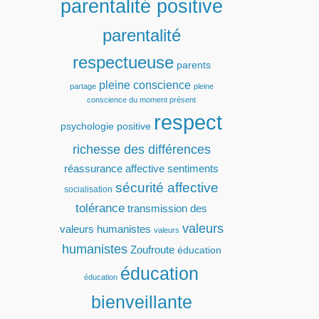
parentalité positive
parentalité
respectueuse
parents
pleine conscience
partage
pleine
conscience du moment présent
respect
psychologie positive
richesse des différences
réassurance affective
sentiments
sécurité affective
socialisation
tolérance
transmission des
valeurs
valeurs humanistes
valeurs
humanistes
Zoufroute
éducation
éducation
éducation
bienveillante