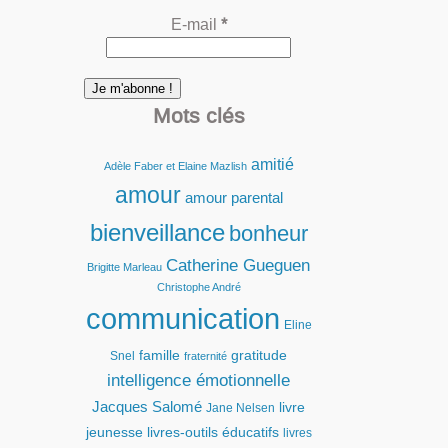
E-mail
*
Mots clés
amitié
Adèle Faber et Elaine Mazlish
amour
amour parental
bienveillance
bonheur
Catherine Gueguen
Brigitte Marleau
Christophe André
communication
Eline
famille
gratitude
Snel
fraternité
intelligence émotionnelle
Jacques Salomé
livre
Jane Nelsen
jeunesse
livres-outils éducatifs
livres