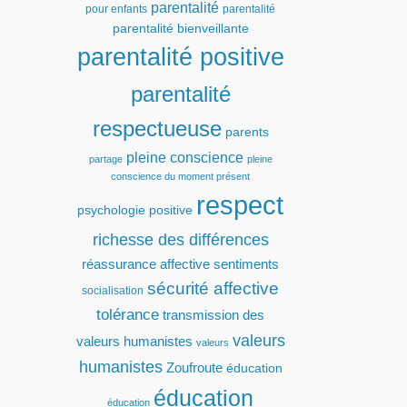
parentalité
pour enfants
parentalité
parentalité bienveillante
parentalité positive
parentalité
respectueuse
parents
pleine conscience
partage
pleine
conscience du moment présent
respect
psychologie positive
richesse des différences
réassurance affective
sentiments
sécurité affective
socialisation
tolérance
transmission des
valeurs
valeurs humanistes
valeurs
humanistes
Zoufroute
éducation
éducation
éducation