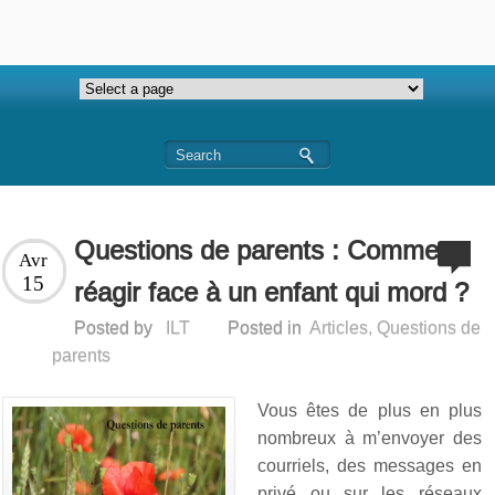
Questions de parents : Comment
Avr
15
réagir face à un enfant qui mord ?
Posted by
ILT
Posted in
Articles
,
Questions de
parents
Vous êtes de plus en plus
nombreux à m’envoyer des
courriels, des messages en
privé ou sur les réseaux