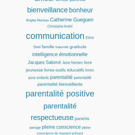
bienveillance
bonheur
Catherine Gueguen
Brigitte Marleau
Christophe André
communication
Eline
famille
gratitude
Snel
fraternité
intelligence émotionnelle
Jacques Salomé
livre
Jane Nelsen
jeunesse
livres-outils éducatifs
livres
parentalité
pour enfants
parentalité
parentalité bienveillante
parentalité positive
parentalité
respectueuse
parents
pleine conscience
partage
pleine
conscience du moment présent