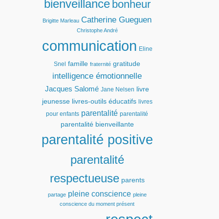
bienveillance
bonheur
Catherine Gueguen
Brigitte Marleau
Christophe André
communication
Eline
famille
gratitude
Snel
fraternité
intelligence émotionnelle
Jacques Salomé
livre
Jane Nelsen
jeunesse
livres-outils éducatifs
livres
parentalité
pour enfants
parentalité
parentalité bienveillante
parentalité positive
parentalité
respectueuse
parents
pleine conscience
partage
pleine
conscience du moment présent