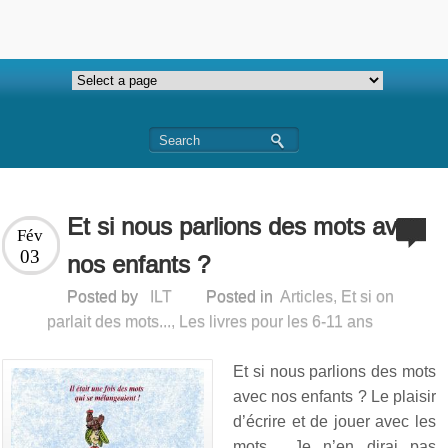
Et si nous parlions des mots avec
Fév
03
nos enfants ?
Posted by
ILT
Posted in
Articles
,
Et si on
parlait des mots...
,
Les livres pour les 6-11 ans
Et si nous parlions des mots
avec nos enfants ? Le plaisir
d’écrire et de jouer avec les
mots… Je n’en dirai pas