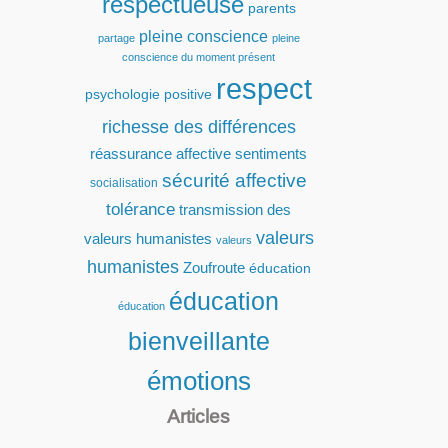
respectueuse
parents
pleine conscience
partage
pleine
conscience du moment présent
respect
psychologie positive
richesse des différences
réassurance affective
sentiments
sécurité affective
socialisation
tolérance
transmission des
valeurs
valeurs humanistes
valeurs
humanistes
Zoufroute
éducation
éducation
éducation
bienveillante
émotions
Articles