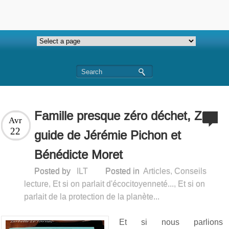
Famille presque zéro déchet, Ze
Avr
22
guide de Jérémie Pichon et
Bénédicte Moret
Posted by
ILT
Posted in
Articles
,
Conseils
lecture
,
Et si on parlait d'écocitoyenneté...
,
Et si on
parlait de la protection de la planète...
Et si nous parlions