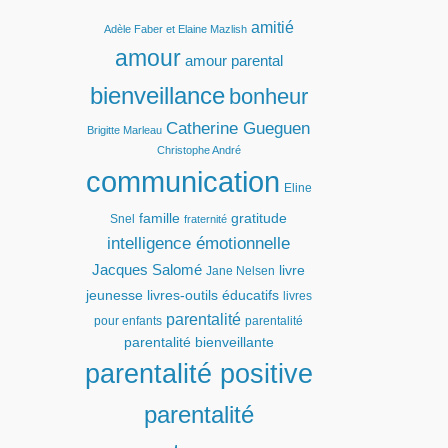
amitié
Adèle Faber et Elaine Mazlish
amour
amour parental
bienveillance
bonheur
Catherine Gueguen
Brigitte Marleau
Christophe André
communication
Eline
famille
gratitude
Snel
fraternité
intelligence émotionnelle
Jacques Salomé
livre
Jane Nelsen
jeunesse
livres-outils éducatifs
livres
parentalité
pour enfants
parentalité
parentalité bienveillante
parentalité positive
parentalité