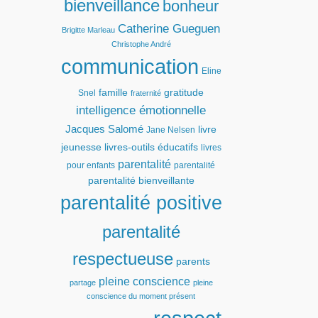
bienveillance
bonheur
Catherine Gueguen
Brigitte Marleau
Christophe André
communication
Eline
famille
gratitude
Snel
fraternité
intelligence émotionnelle
Jacques Salomé
livre
Jane Nelsen
jeunesse
livres-outils éducatifs
livres
parentalité
pour enfants
parentalité
parentalité bienveillante
parentalité positive
parentalité
respectueuse
parents
pleine conscience
partage
pleine
conscience du moment présent