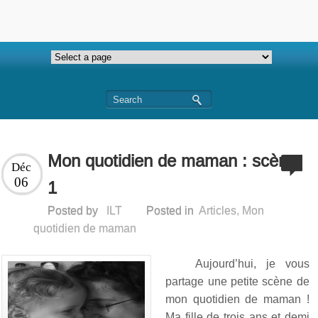
Mon quotidien de maman : scène
Déc
06
1
Posted by
ILT
Posted in
Articles
,
Mon
quotidien de maman
Aujourd’hui, je vous
partage une petite scène de
mon quotidien de maman !
Ma fille de trois ans et demi