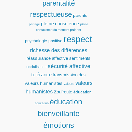
parentalité
respectueuse
parents
pleine conscience
partage
pleine
conscience du moment présent
respect
psychologie positive
richesse des différences
réassurance affective
sentiments
sécurité affective
socialisation
tolérance
transmission des
valeurs
valeurs humanistes
valeurs
humanistes
Zoufroute
éducation
éducation
éducation
bienveillante
émotions