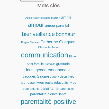
Mots clés
amitié
Adèle Faber et Elaine Mazlish
amour
amour parental
bienveillance
bonheur
Catherine Gueguen
Brigitte Marleau
Christophe André
communication
Eline
famille
gratitude
Snel
fraternité
intelligence émotionnelle
Jacques Salomé
livre
Jane Nelsen
jeunesse
livres-outils éducatifs
livres
parentalité
pour enfants
parentalité
parentalité bienveillante
parentalité positive