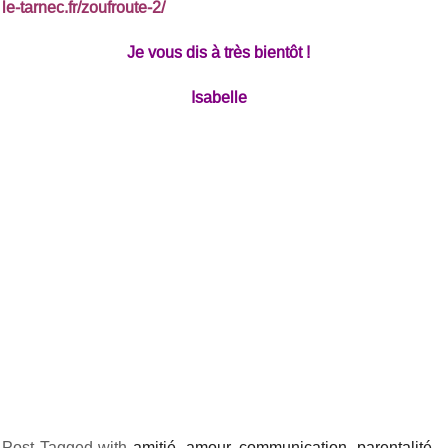
le-tarnec.fr/zoufroute-2/
Je vous dis à très bientôt !
Isabelle
Post Tagged with
amitié
,
amour
,
communication
,
parentalité
,