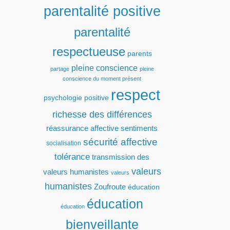
parentalité positive
parentalité
respectueuse
parents
pleine conscience
partage
pleine
conscience du moment présent
respect
psychologie positive
richesse des différences
réassurance affective
sentiments
sécurité affective
socialisation
tolérance
transmission des
valeurs
valeurs humanistes
valeurs
humanistes
Zoufroute
éducation
éducation
éducation
bienveillante