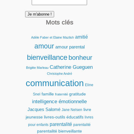
Mots clés
amitié
Adèle Faber et Elaine Mazlish
amour
amour parental
bienveillance
bonheur
Catherine Gueguen
Brigitte Marleau
Christophe André
communication
Eline
famille
gratitude
Snel
fraternité
intelligence émotionnelle
Jacques Salomé
livre
Jane Nelsen
jeunesse
livres-outils éducatifs
livres
parentalité
pour enfants
parentalité
parentalité bienveillante