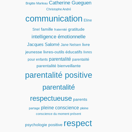
Catherine Gueguen
Brigitte Marleau
Christophe André
communication
Eline
famille
gratitude
Snel
fraternité
intelligence émotionnelle
Jacques Salomé
livre
Jane Nelsen
jeunesse
livres-outils éducatifs
livres
parentalité
pour enfants
parentalité
parentalité bienveillante
parentalité positive
parentalité
respectueuse
parents
pleine conscience
partage
pleine
conscience du moment présent
respect
psychologie positive