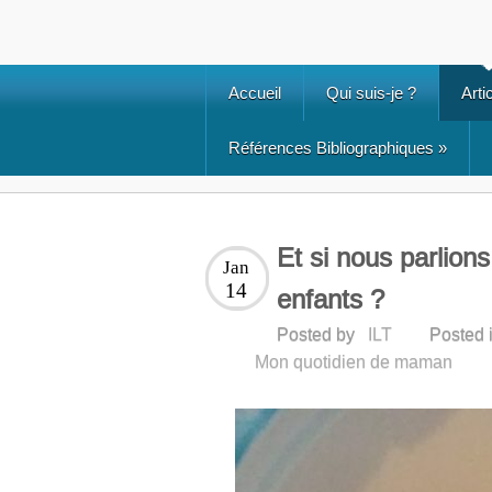
Accueil
Qui suis-je ?
Arti
Références Bibliographiques
»
Et si nous parlions
Jan
14
enfants ?
Posted by
ILT
Posted 
Mon quotidien de maman