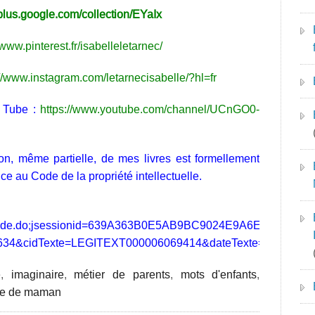
/plus.google.com/collection/EYaIx
/www.pinterest.fr/isabelleletarnec/
://www.instagram.com/letarnecisabelle/?hl=fr
u Tube :
https://www.youtube.com/channel/UCnGO0-
ion, même partielle, de mes livres est formellement
ce au Code de la propriété intellectuelle.
fichCode.do;jsessionid=639A363B0E5AB9BC9024E9A6E1B4D144.t
634&cidTexte=LEGITEXT000006069414&dateTexte=20150909
é
,
imaginaire
,
métier de parents
,
mots d'enfants
,
ie de maman