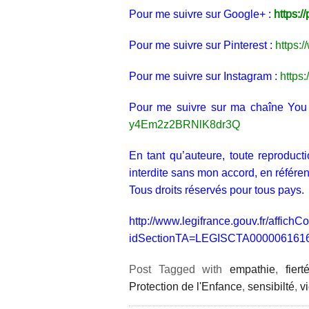
Pour me suivre sur Google+ :
https:/
Pour me suivre sur Pinterest :
https:/
Pour me suivre sur Instagram :
https
Pour me suivre sur ma chaîne Yo
y4Em2z2BRNlK8dr3Q
En tant qu’auteure, toute reproduct
interdite sans mon accord, en référen
Tous droits réservés pour tous pays.
http://www.legifrance.gouv.fr/af
idSectionTA=LEGISCTA000006161
Post Tagged with
empathie
,
fiert
Protection de l'Enfance
,
sensibilté
,
v