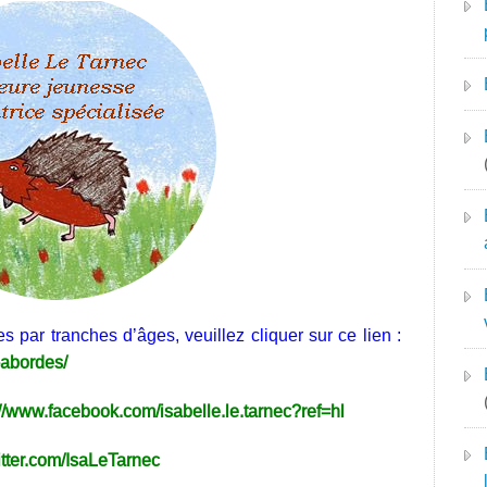
par tranches d’âges, veuillez cliquer sur ce lien :
s-abordes/
://www.facebook.com/isabelle.le.tarnec?ref=hl
witter.com/IsaLeTarnec