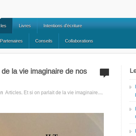
cles
Livres
Intentions d’écriture
Partenaires
Conseils
Collaborations
 de la vie imaginaire de nos
Le
in
Articles
,
Et si on parlait de la vie imaginaire...
,