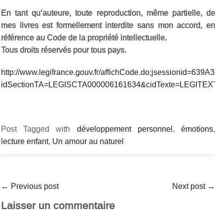
En tant qu’auteure, toute reproduction, même partielle, de
mes livres est formellement interdite sans mon accord, en
référence au Code de la propriété intellectuelle.
Tous droits réservés pour tous pays.
http://www.legifrance.gouv.fr/affichCode.do;jsessionid=6
idSectionTA=LEGISCTA000006161634&cidTexte=LEGITEXT
Post Tagged with
développement personnel
,
émotions
,
lecture enfant
,
Un amour au naturel
←
Previous post
Next post
→
Laisser un commentaire