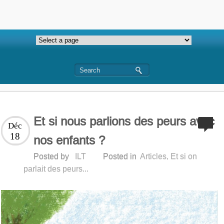
Et si nous parlions des peurs avec
Déc
18
nos enfants ?
Posted by
ILT
Posted in
Articles
,
Et si on
parlait des peurs...