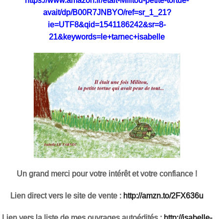
https://www.amazon.fr/etait-Militou-petite-tortue-
avait/dp/B00R7JNBYO/ref=sr_1_21?
ie=UTF8&qid=1541186242&sr=8-
21&keywords=le+tarnec+isabelle
Un grand merci pour votre intérêt et votre confiance !
Lien direct vers le site de vente :
http://amzn.to/2FX636u
Lien vers la liste de mes ouvrages autoédités :
http://isabelle-