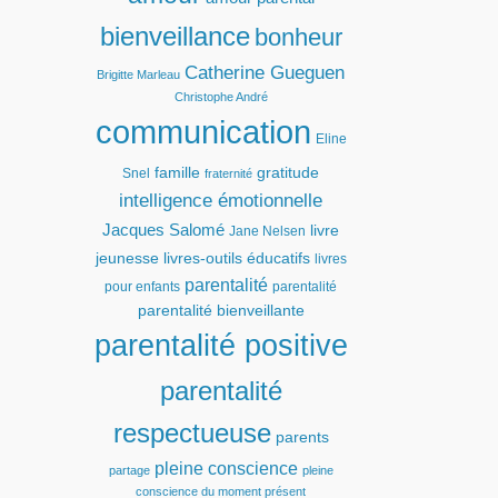
bienveillance
bonheur
Catherine Gueguen
Brigitte Marleau
Christophe André
communication
Eline
famille
gratitude
Snel
fraternité
intelligence émotionnelle
Jacques Salomé
livre
Jane Nelsen
jeunesse
livres-outils éducatifs
livres
parentalité
pour enfants
parentalité
parentalité bienveillante
parentalité positive
parentalité
respectueuse
parents
pleine conscience
partage
pleine
conscience du moment présent