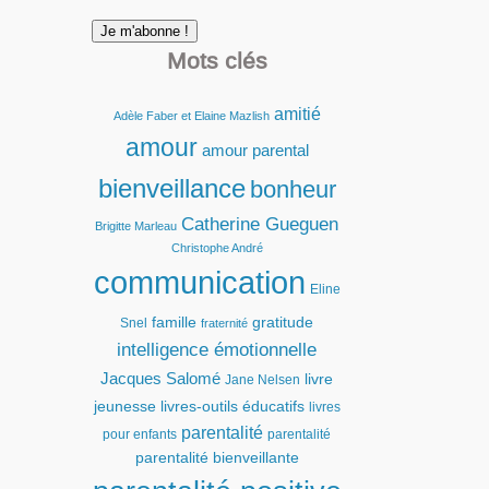
Mots clés
amitié
Adèle Faber et Elaine Mazlish
amour
amour parental
bienveillance
bonheur
Catherine Gueguen
Brigitte Marleau
Christophe André
communication
Eline
famille
gratitude
Snel
fraternité
intelligence émotionnelle
Jacques Salomé
livre
Jane Nelsen
jeunesse
livres-outils éducatifs
livres
parentalité
pour enfants
parentalité
parentalité bienveillante