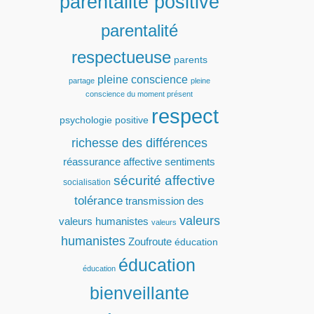
parentalité positive
parentalité
respectueuse
parents
pleine conscience
partage
pleine
conscience du moment présent
respect
psychologie positive
richesse des différences
réassurance affective
sentiments
sécurité affective
socialisation
tolérance
transmission des
valeurs
valeurs humanistes
valeurs
humanistes
Zoufroute
éducation
éducation
éducation
bienveillante