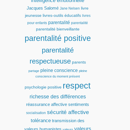
intelligence émotionnelle
Jacques Salomé
livre
Jane Nelsen
jeunesse
livres-outils éducatifs
livres
parentalité
pour enfants
parentalité
parentalité bienveillante
parentalité positive
parentalité
respectueuse
parents
pleine conscience
partage
pleine
conscience du moment présent
respect
psychologie positive
richesse des différences
réassurance affective
sentiments
sécurité affective
socialisation
tolérance
transmission des
valeurs
valeurs humanistes
valeurs