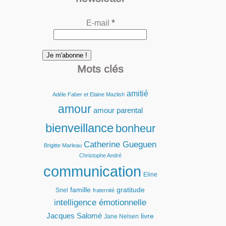
E-mail
*
Mots clés
amitié
Adèle Faber et Elaine Mazlish
amour
amour parental
bienveillance
bonheur
Catherine Gueguen
Brigitte Marleau
Christophe André
communication
Eline
famille
gratitude
Snel
fraternité
intelligence émotionnelle
Jacques Salomé
livre
Jane Nelsen