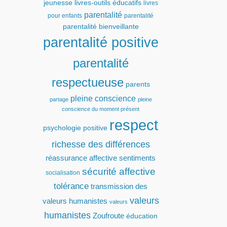
jeunesse
livres-outils éducatifs
livres
parentalité
pour enfants
parentalité
parentalité bienveillante
parentalité positive
parentalité
respectueuse
parents
pleine conscience
partage
pleine
conscience du moment présent
respect
psychologie positive
richesse des différences
réassurance affective
sentiments
sécurité affective
socialisation
tolérance
transmission des
valeurs
valeurs humanistes
valeurs
humanistes
Zoufroute
éducation