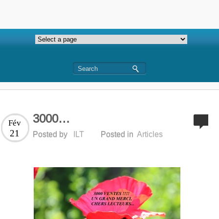
3000…
Fév
21
Posted by
ILT
Posted in
Articles