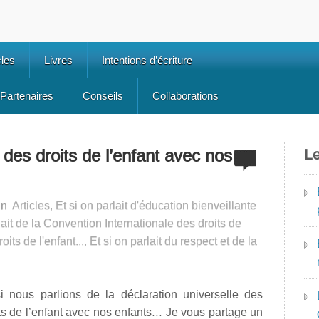
cles
Livres
Intentions d’écriture
Partenaires
Conseils
Collaborations
 des droits de l’enfant avec nos
Le
in
Articles
,
Et si on parlait d'éducation bienveillante
lait de la Convention Internationale des droits de
oits de l'enfant...
,
Et si on parlait du respect et de la
si nous parlions de la déclaration universelle des
ts de l’enfant avec nos enfants… Je vous partage un