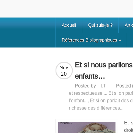
Accueil
Qui suis-je ?
Arti
Références Bibliographiques
»
Et si nous parlions
Nov
20
enfants…
Posted by
ILT
Posted 
et respectueuse...
,
Et si on par
l'enfant...
,
Et si on parlait des dr
richesse des différences...
Et 
droi