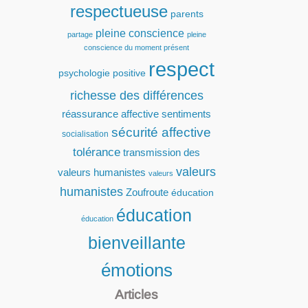
respectueuse
parents
pleine conscience
partage
pleine
conscience du moment présent
respect
psychologie positive
richesse des différences
réassurance affective
sentiments
sécurité affective
socialisation
tolérance
transmission des
valeurs
valeurs humanistes
valeurs
humanistes
Zoufroute
éducation
éducation
éducation
bienveillante
émotions
Articles