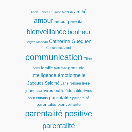
amitié
Adèle Faber et Elaine Mazlish
amour
amour parental
bienveillance
bonheur
Catherine Gueguen
Brigitte Marleau
Christophe André
communication
Eline
famille
gratitude
Snel
fraternité
intelligence émotionnelle
Jacques Salomé
livre
Jane Nelsen
jeunesse
livres-outils éducatifs
livres
parentalité
pour enfants
parentalité
parentalité bienveillante
parentalité positive
parentalité