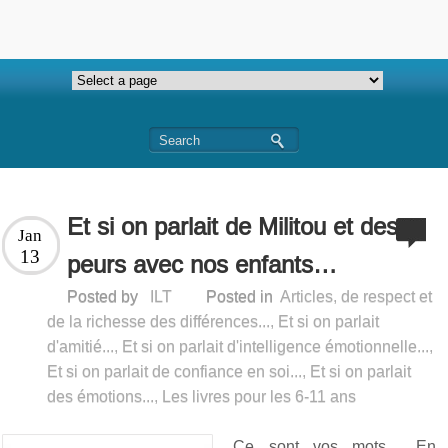
Et si on parlait de Militou et des
Jan
13
peurs avec nos enfants…
Posted by
ILT
Posted in
Articles
,
de respect et
de la richesse des différences...
,
Et si on parlait
d'amitié...
,
Et si on parlait d'intelligence émotionnelle...
,
Et si on parlait de confiance en soi...
,
Et si on parlait
des émotions...
,
Les livres pour les 6-11 ans
Ce sont vos mots… En