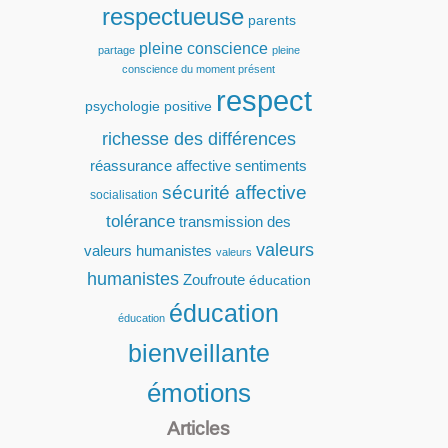
respectueuse
parents
pleine conscience
partage
pleine
conscience du moment présent
respect
psychologie positive
richesse des différences
réassurance affective
sentiments
sécurité affective
socialisation
tolérance
transmission des
valeurs
valeurs humanistes
valeurs
humanistes
Zoufroute
éducation
éducation
éducation
bienveillante
émotions
Articles