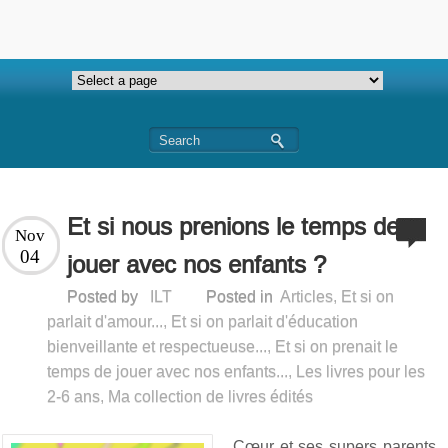
Et si nous prenions le temps de
Nov
04
jouer avec nos enfants ?
Posted by
ILT
Posted in
Articles
,
Et si on
parlait d'amour...
,
Et si on parlait d'éducation
bienveillante et respectueuse...
,
Et si on prenait le
temps de jouer avec nos enfants...
,
Les livres pour les
2-6 ans
,
Ma collection de livres édités
Cœur et ses supers parents