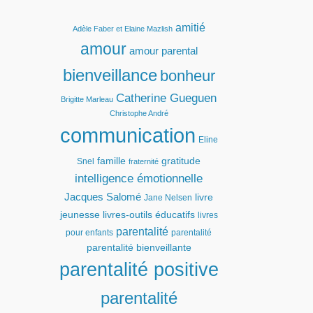
amitié
Adèle Faber et Elaine Mazlish
amour
amour parental
bienveillance
bonheur
Catherine Gueguen
Brigitte Marleau
Christophe André
communication
Eline
famille
gratitude
Snel
fraternité
intelligence émotionnelle
Jacques Salomé
livre
Jane Nelsen
jeunesse
livres-outils éducatifs
livres
parentalité
pour enfants
parentalité
parentalité bienveillante
parentalité positive
parentalité