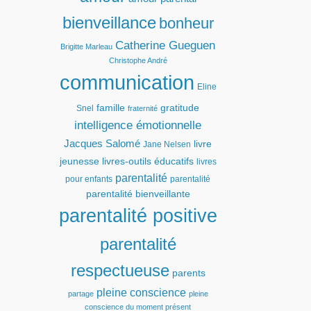
bienveillance
bonheur
Catherine Gueguen
Brigitte Marleau
Christophe André
communication
Eline
famille
gratitude
Snel
fraternité
intelligence émotionnelle
Jacques Salomé
livre
Jane Nelsen
jeunesse
livres-outils éducatifs
livres
parentalité
pour enfants
parentalité
parentalité bienveillante
parentalité positive
parentalité
respectueuse
parents
pleine conscience
partage
pleine
conscience du moment présent