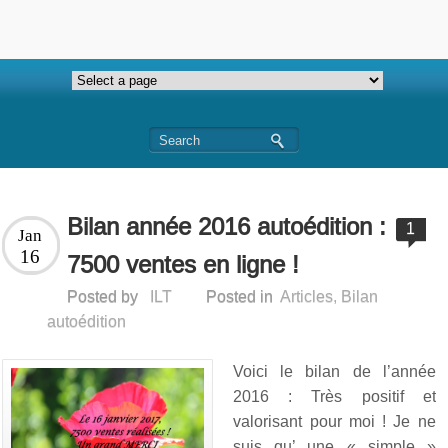
Bilan année 2016 autoédition :
1
Jan
16
7500 ventes en ligne !
Posted by
ILT
Posted in
Articles
,
Bilan
autoédition
Voici le bilan de l’année
2016 : Très positif et
valorisant pour moi ! Je ne
suis qu’ une « simple »