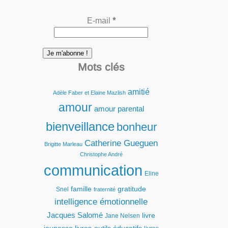
E-mail
*
Mots clés
amitié
Adèle Faber et Elaine Mazlish
amour
amour parental
bienveillance
bonheur
Catherine Gueguen
Brigitte Marleau
Christophe André
communication
Eline
famille
gratitude
Snel
fraternité
intelligence émotionnelle
Jacques Salomé
livre
Jane Nelsen