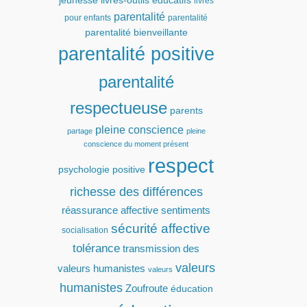
jeunesse
livres-outils éducatifs
livres
parentalité
pour enfants
parentalité
parentalité bienveillante
parentalité positive
parentalité
respectueuse
parents
pleine conscience
partage
pleine
conscience du moment présent
respect
psychologie positive
richesse des différences
réassurance affective
sentiments
sécurité affective
socialisation
tolérance
transmission des
valeurs
valeurs humanistes
valeurs
humanistes
Zoufroute
éducation