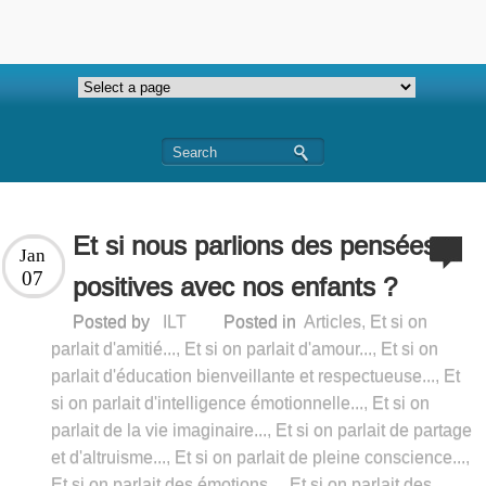
Et si nous parlions des pensées
Jan
07
positives avec nos enfants ?
Posted by
ILT
Posted in
Articles
,
Et si on
parlait d'amitié...
,
Et si on parlait d'amour...
,
Et si on
parlait d'éducation bienveillante et respectueuse...
,
Et
si on parlait d'intelligence émotionnelle...
,
Et si on
parlait de la vie imaginaire...
,
Et si on parlait de partage
et d'altruisme...
,
Et si on parlait de pleine conscience...
,
Et si on parlait des émotions...
,
Et si on parlait des