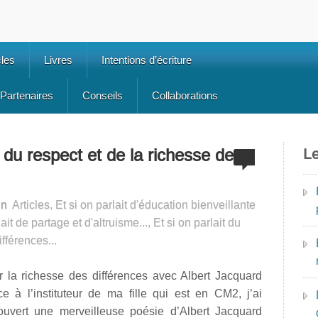
cles
Livres
Intentions d’écriture
Partenaires
Conseils
Collaborations
s du respect et de la richesse des
Le
in
Articles
,
Et si on parlait d'éducation bienveillante
lait de partage et d'altruisme...
,
Et si on parlait du
fférences...
r la richesse des différences avec Albert Jacquard
e à l’instituteur de ma fille qui est en CM2, j’ai
ouvert une merveilleuse poésie d’Albert Jacquard