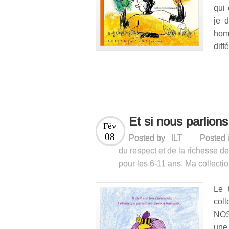
qui
je 
hom
diff
Et si nous parlions
Fév
08
Posted by
ILT
Posted 
du respect et de la richesse de
pour les 6-11 ans
,
Ma collectio
Le 
col
NOS
une 