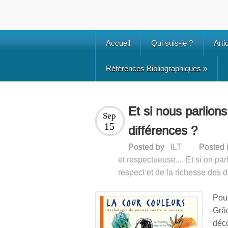
Accueil
Qui suis-je ?
Arti
Références Bibliographiques
»
Et si nous parlion
Sep
15
différences ?
Posted by
ILT
Posted 
et respectueuse...
,
Et si on par
respect et de la richesse des di
Pou
Grâc
déc