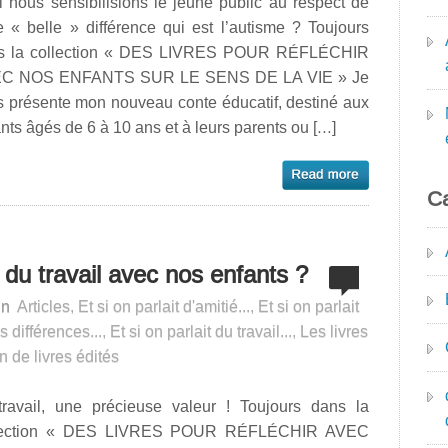
i nous sensibilisions le jeune public au respect de
e « belle » différence qui est l’autisme ? Toujours
s la collection « DES LIVRES POUR RÉFLÉCHIR
C NOS ENFANTS SUR LE SENS DE LA VIE » Je
s présente mon nouveau conte éducatif, destiné aux
nts âgés de 6 à 10 ans et à leurs parents ou […]
Ca
 du travail avec nos enfants ?
in
Articles
,
Et si on parlait d'amitié...
,
Et si on parlait
s différences...
,
Et si on parlait du travail...
,
Les livres
n de livres édités
travail, une précieuse valeur ! Toujours dans la
lection « DES LIVRES POUR RÉFLÉCHIR AVEC