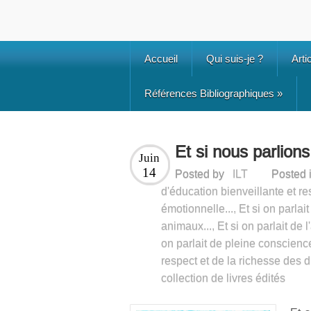
Accueil
Qui suis-je ?
Arti
Références Bibliographiques
»
Et si nous parlion
Juin
14
Posted by
ILT
Posted 
d'éducation bienveillante et re
émotionnelle...
,
Et si on parlai
animaux...
,
Et si on parlait de 
on parlait de pleine conscience
respect et de la richesse des di
collection de livres édités