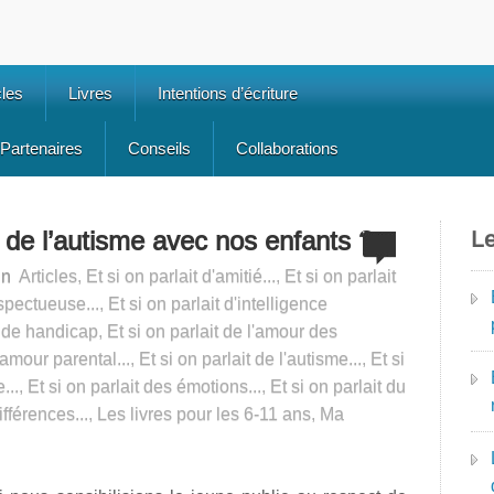
cles
Livres
Intentions d’écriture
Partenaires
Conseils
Collaborations
s de l’autisme avec nos enfants ?
Le
in
Articles
,
Et si on parlait d'amitié...
,
Et si on parlait
spectueuse...
,
Et si on parlait d'intelligence
t de handicap
,
Et si on parlait de l'amour des
l'amour parental...
,
Et si on parlait de l'autisme...
,
Et si
...
,
Et si on parlait des émotions...
,
Et si on parlait du
fférences...
,
Les livres pour les 6-11 ans
,
Ma