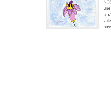
NOS
une 
à s
val
pass