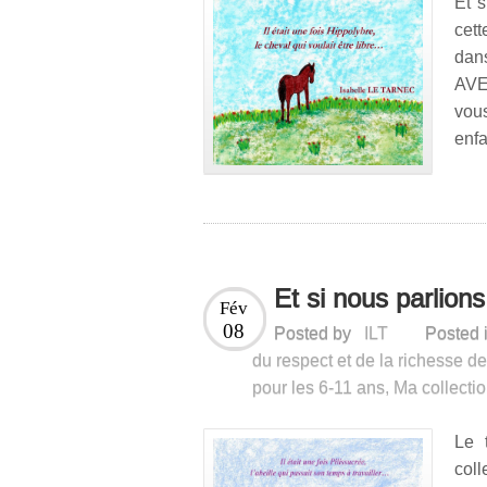
Et s
cett
dan
AVE
vou
enfa
Et si nous parlions
Fév
08
Posted by
ILT
Posted 
du respect et de la richesse de
pour les 6-11 ans
,
Ma collectio
Le 
col