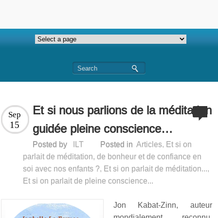
Et si nous parlions de la méditation
Sep
15
guidée pleine conscience…
Posted by
ILT
Posted in
Articles
,
Et si on
parlait de méditation, de bonheur et de confiance en
soi avec nos enfants ?
,
Et si on parlait de méditation...
,
Et si on parlait de pleine conscience...
Jon Kabat-Zinn, auteur
mondialement reconnu,